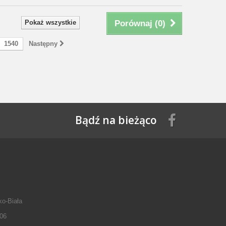
Pokaż wszystkie
Porównaj (
0
)
1540
Następny
Bądź na bieżąco
ko-Biała
06