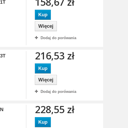
158,67 zł
81T
Kup
Więcej
Dodaj do porówania
216,53 zł
73T
Kup
Więcej
Dodaj do porówania
228,55 zł
ON
Kup