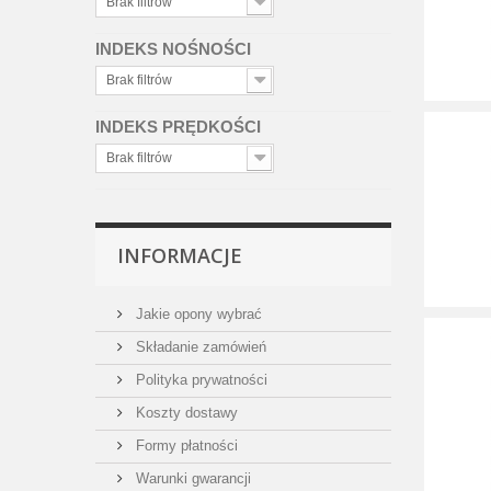
Brak filtrów
Datex
(3)
Davanti
(57)
INDEKS NOŚNOŚCI
Dayton
(1)
Brak filtrów
Dębica
(146)
INDEKS PRĘDKOŚCI
Delinte
(6)
Diplomat
(8)
Brak filtrów
Double Coin
(1)
Doublestar
(14)
Dunlop
(418)
INFORMACJE
Duraturn
(12)
Event
(74)
Jakie opony wybrać
Evergreen
(12)
Składanie zamówień
Excelon
(1)
Polityka prywatności
Falken
(323)
Koszty dostawy
Federal
(1)
Formy płatności
Firemax
(2)
Warunki gwarancji
Firestone
(185)