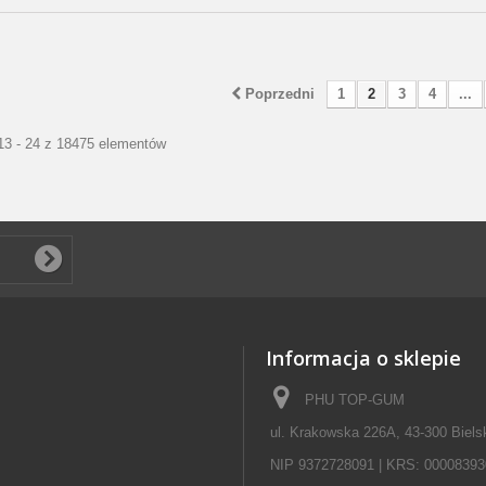
Poprzedni
1
2
3
4
...
13 - 24 z 18475 elementów
Informacja o sklepie
PHU TOP-GUM
ul. Krakowska 226A, 43-300 Biels
NIP 9372728091 | KRS: 00008393