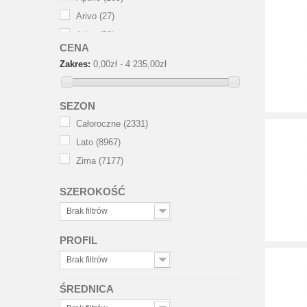
Arivo
(27)
Atlas
(50)
CENA
Austone
(111)
Zakres:
0,00zł - 4 235,00zł
Autogreen
(18)
Avon
(11)
SEZON
Barum
(191)
Całoroczne
(2331)
BFGoodrich
(136)
Lato
(8967)
Black arrow
(1)
Zima
(7177)
Bridgestone
(689)
Ceat
(70)
SZEROKOŚĆ
Chengshan
(5)
Brak filtrów
Collins
(1)
Comforser
(1)
PROFIL
Continental
(1148)
Brak filtrów
Cooper
(71)
ŚREDNICA
CST
(100)