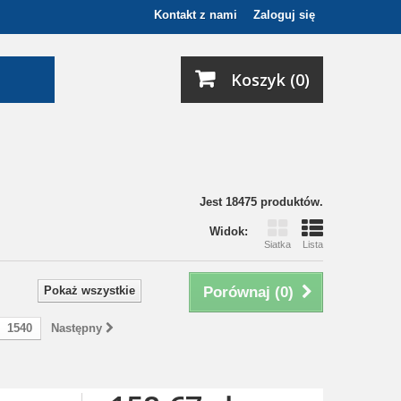
Kontakt z nami
Zaloguj się
Koszyk (0)
Jest 18475 produktów.
Widok:
Siatka
Lista
Pokaż wszystkie
Porównaj (
0
)
1540
Następny