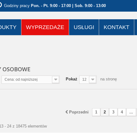
Godziny pracy
Pon. - Pt. 9:00 - 17:00 | Sob. 9:00 - 13:00
DUKTY
WYPRZEDAŻE
USŁUGI
KONTAKT
Y OSOBOWE
Pokaż
na stronę
Cena: od najniższej
12
Poprzedni
1
2
3
4
...
13 - 24 z 18475 elementów