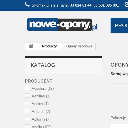
Skontaktuj się z nami:
33 814 01 44
lub
501 395 991
PRO
Produkty
Opony osobowe
OPON
KATALOG
Sortuj wg
PRODUCENT
Accelera
(17)
Achilles
(1)
Aeolus
(1)
Antares
(7)
Pokazuje 
Aplus
(91)
Apollo
(109)