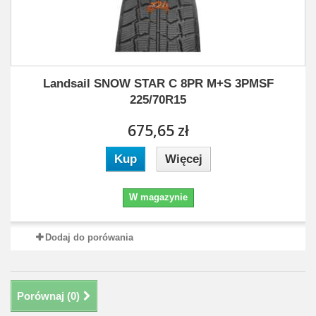
Landsail SNOW STAR C 8PR M+S 3PMSF
225/70R15
675,65 zł
Kup
Więcej
W magazynie
Dodaj do porówania
Porównaj (
0
)