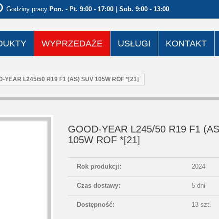
Godziny pracy
Pon. - Pt. 9:00 - 17:00 | Sob. 9:00 - 13:00
DUKTY
WYPRZEDAŻE
USŁUGI
KONTAKT
-YEAR L245/50 R19 F1 (AS) SUV 105W ROF *[21]
GOOD-YEAR L245/50 R19 F1 (AS
105W ROF *[21]
Rok produkcji:
2024
Czas dostawy:
5 dni
Dostępność:
13 szt.