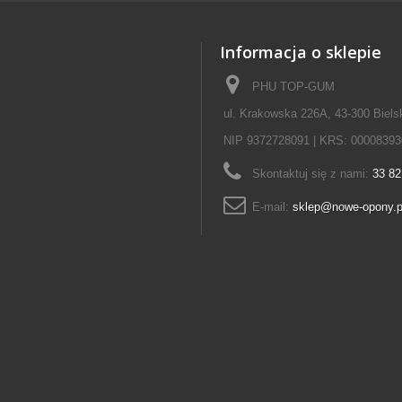
Informacja o sklepie
PHU TOP-GUM
ul. Krakowska 226A, 43-300 Biels
NIP 9372728091 | KRS: 00008393
Skontaktuj się z nami:
33 82
E-mail:
sklep@nowe-opony.p