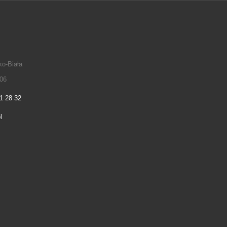
ko-Biała
06
1 28 32
l