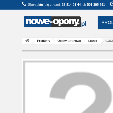
Skontaktuj się z nami:
33 814 01 44
lub
501 395 991
PRO
Produkty
Opony terenowe
Letnie
GOOD