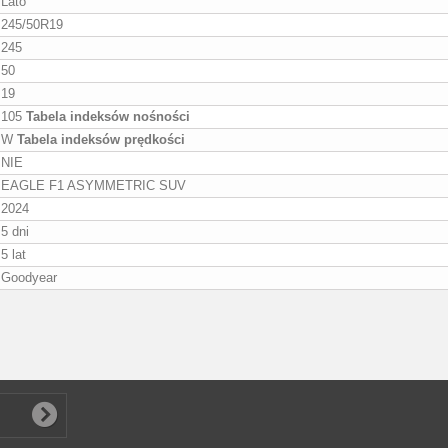
Lato
245/50R19
245
50
19
105
Tabela indeksów nośności
W
Tabela indeksów prędkości
NIE
EAGLE F1 ASYMMETRIC SUV
2024
5 dni
5 lat
Goodyear