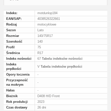
Indeks:
motdunlop184
EAN/SAP:
4038526322661
Rodzaj
motocyklowe
Sezon
Lato
Rozmiar
140/75R17
Szerokość
140
Profil
75
Średnica
R17
Indeks nośności
67
Tabela indeksów nośności
Indeks
V
Tabela indeksów prędkości
prędkości
Opory toczenia
-
Przyczepność
-
na mokrym
Hałas
-
Bieżnik
D408 H/D Front
Rok produkcji
2023
Czas dostawy
26 dni