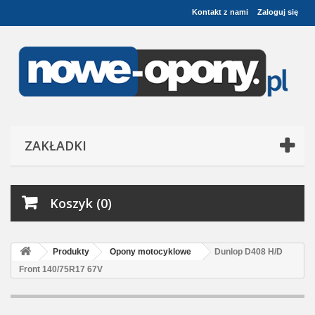
Kontakt z nami
Zaloguj się
ZAKŁADKI
Koszyk (0)
Produkty
Opony motocyklowe
Dunlop D408 H/D
Front 140/75R17 67V