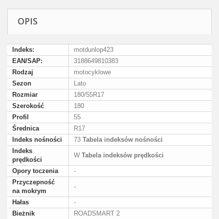
OPIS
Indeks:
motdunlop423
EAN/SAP:
3188649810383
Rodzaj
motocyklowe
Sezon
Lato
Rozmiar
180/55R17
Szerokość
180
Profil
55
Średnica
R17
Indeks nośności
73
Tabela indeksów nośności
Indeks
W
Tabela indeksów prędkości
prędkości
Opory toczenia
-
Przyczepność
-
na mokrym
Hałas
-
Bieżnik
ROADSMART 2