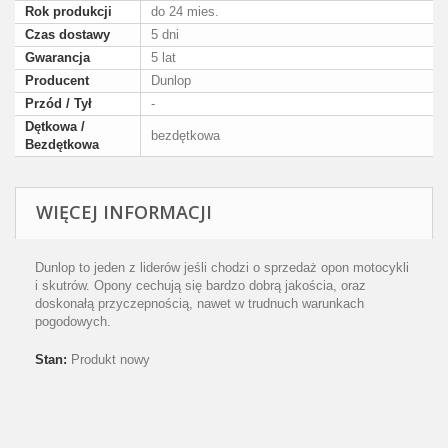
Rok produkcji
do 24 mies.
Czas dostawy
5 dni
Gwarancja
5 lat
Producent
Dunlop
Przód / Tył
-
Dętkowa /
bezdętkowa
Bezdętkowa
WIĘCEJ INFORMACJI
Dunlop to jeden z liderów jeśli chodzi o sprzedaż opon motocykli
i skutrów. Opony cechują się bardzo dobrą jakościa, oraz
doskonałą przyczepnością, nawet w trudnuch warunkach
pogodowych.
Stan:
Produkt nowy