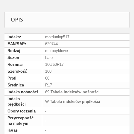
OPIS
Indeks:
motdunlop517
EAN/SAP:
629744
Rodzaj
motocyklowe
Sezon
Lato
Rozmiar
160/60R17
Szerokość
160
Profil
60
Średnica
R17
Indeks nośności
69
Tabela indeksów nośności
Indeks
W
Tabela indeksów prędkości
prędkości
Opory toczenia
-
Przyczepność
-
na mokrym
Hałas
-