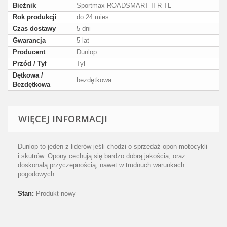
Bieżnik
Sportmax ROADSMART II R TL
Rok produkcji
do 24 mies.
Czas dostawy
5 dni
Gwarancja
5 lat
Producent
Dunlop
Przód / Tył
Tył
Dętkowa /
bezdętkowa
Bezdętkowa
WIĘCEJ INFORMACJI
Dunlop to jeden z liderów jeśli chodzi o sprzedaż opon motocykli
i skutrów. Opony cechują się bardzo dobrą jakościa, oraz
doskonałą przyczepnością, nawet w trudnuch warunkach
pogodowych.
Stan:
Produkt nowy