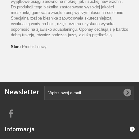
wyjątkowe osiągi zarówno na mokrej, jak i suchej nawierzchni.
Do produkcji tego bieżnika zastosowano wysokiej jakości
mieszankę gumową o zwiększonej wytrzymałości na ścieranie.
Specjalna rzeźba bieżnika zaowocowała skuteczniejszą
ewakuacją wody na boki, dzięki czemu uzyskano wysoką
odporność na zjawisko aquaplaningu. Oponay cechują się bardzo
dobrą trakcją, również podczas jazdy z dużą prędkością.
Stan:
Produkt nowy
Newsletter
Informacja