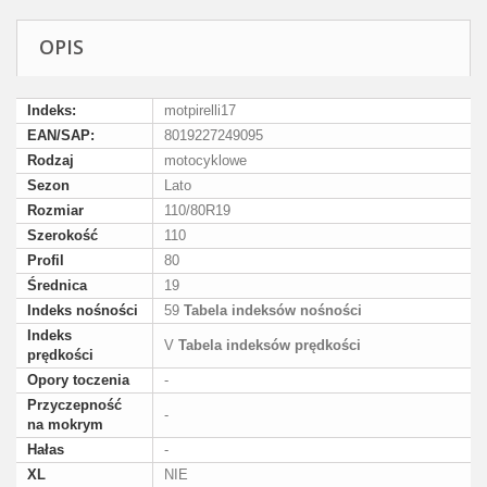
OPIS
Indeks:
motpirelli17
EAN/SAP:
8019227249095
Rodzaj
motocyklowe
Sezon
Lato
Rozmiar
110/80R19
Szerokość
110
Profil
80
Średnica
19
Indeks nośności
59
Tabela indeksów nośności
Indeks
V
Tabela indeksów prędkości
prędkości
Opory toczenia
-
Przyczepność
-
na mokrym
Hałas
-
XL
NIE