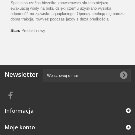
Specjalna rzeźba bieżnika zaowocowała skuteczniejszą
ewakuacją wody na boki, dzięki czemu uzyskano wysoką
odporność na zjawisko aquaplaningu. Oponay cechują się bardzo
dobrą trakcją, również podczas jazdy z dużą prędkością.
Stan:
Produkt nowy
Newsletter
Informacja
Moje konto