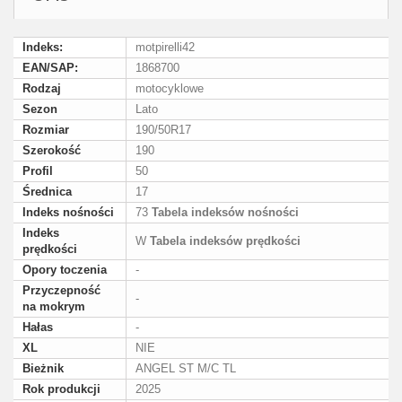
Indeks:
motpirelli42
EAN/SAP:
1868700
Rodzaj
motocyklowe
Sezon
Lato
Rozmiar
190/50R17
Szerokość
190
Profil
50
Średnica
17
Indeks nośności
73
Tabela indeksów nośności
Indeks
W
Tabela indeksów prędkości
prędkości
Opory toczenia
-
Przyczepność
-
na mokrym
Hałas
-
XL
NIE
Bieżnik
ANGEL ST M/C TL
Rok produkcji
2025