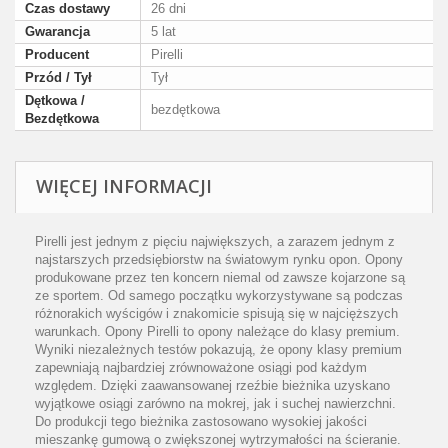
Czas dostawy
26 dni
Gwarancja
5 lat
Producent
Pirelli
Przód / Tył
Tył
Dętkowa /
bezdętkowa
Bezdętkowa
WIĘCEJ INFORMACJI
Pirelli jest jednym z pięciu największych, a zarazem jednym z
najstarszych przedsiębiorstw na światowym rynku opon. Opony
produkowane przez ten koncern niemal od zawsze kojarzone są
ze sportem. Od samego początku wykorzystywane są podczas
różnorakich wyścigów i znakomicie spisują się w najcięższych
warunkach. Opony Pirelli to opony należące do klasy premium.
Wyniki niezależnych testów pokazują, że opony klasy premium
zapewniają najbardziej zrównoważone osiągi pod każdym
względem. Dzięki zaawansowanej rzeźbie bieżnika uzyskano
wyjątkowe osiągi zarówno na mokrej, jak i suchej nawierzchni.
Do produkcji tego bieżnika zastosowano wysokiej jakości
mieszankę gumową o zwiększonej wytrzymałości na ścieranie.