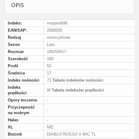
OPIS
Indeks:
motpirelli98
EAN/SAP:
2068500
Rodzaj
motocyklowe
Sezon
Lato
Rozmiar
180/55R17
Szerokość
180
Profil
55
Średnica
17
Indeks nośności
73
Tabela indeksów nośności
Indeks
W
Tabela indeksów prędkości
prędkości
Opory toczenia
-
Przyczepność
-
na mokrym
Hałas
-
XL
NIE
Bieżnik
DIABLO ROSSO II M/C TL