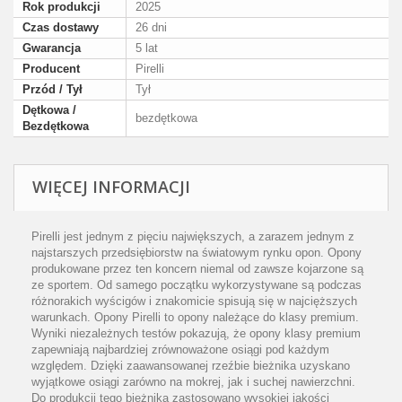
Rok produkcji
2025
Czas dostawy
26 dni
Gwarancja
5 lat
Producent
Pirelli
Przód / Tył
Tył
Dętkowa /
bezdętkowa
Bezdętkowa
WIĘCEJ INFORMACJI
Pirelli jest jednym z pięciu największych, a zarazem jednym z
najstarszych przedsiębiorstw na światowym rynku opon. Opony
produkowane przez ten koncern niemal od zawsze kojarzone są
ze sportem. Od samego początku wykorzystywane są podczas
różnorakich wyścigów i znakomicie spisują się w najcięższych
warunkach. Opony Pirelli to opony należące do klasy premium.
Wyniki niezależnych testów pokazują, że opony klasy premium
zapewniają najbardziej zrównoważone osiągi pod każdym
względem. Dzięki zaawansowanej rzeźbie bieżnika uzyskano
wyjątkowe osiągi zarówno na mokrej, jak i suchej nawierzchni.
Do produkcji tego bieżnika zastosowano wysokiej jakości