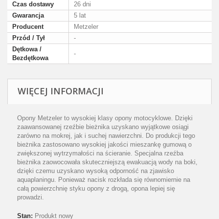
Czas dostawy
26 dni
Gwarancja
5 lat
Producent
Metzeler
Przód / Tył
-
Dętkowa /
-
Bezdętkowa
WIĘCEJ INFORMACJI
Opony Metzeler to wysokiej klasy opony motocyklowe. Dzięki
zaawansowanej rzeźbie bieżnika uzyskano wyjątkowe osiągi
zarówno na mokrej, jak i suchej nawierzchni. Do produkcji tego
bieżnika zastosowano wysokiej jakości mieszankę gumową o
zwiększonej wytrzymałości na ścieranie. Specjalna rzeźba
bieżnika zaowocowała skuteczniejszą ewakuacją wody na boki,
dzięki czemu uzyskano wysoką odporność na zjawisko
aquaplaningu. Ponieważ nacisk rozkłada się równomiernie na
całą powierzchnię styku opony z drogą, opona lepiej się
prowadzi.
Stan:
Produkt nowy