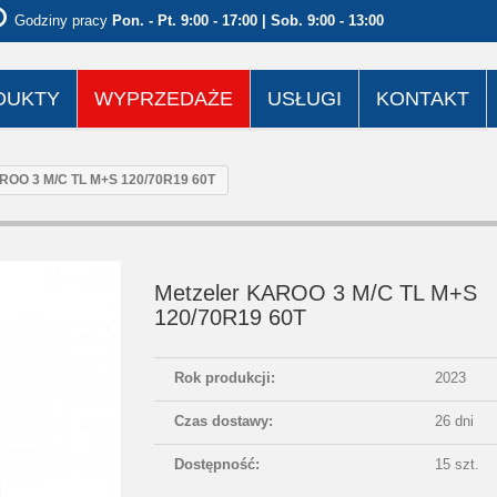
Godziny pracy
Pon. - Pt. 9:00 - 17:00 | Sob. 9:00 - 13:00
DUKTY
WYPRZEDAŻE
USŁUGI
KONTAKT
AROO 3 M/C TL M+S 120/70R19 60T
Metzeler KAROO 3 M/C TL M+S
120/70R19 60T
Rok produkcji:
2023
Czas dostawy:
26 dni
Dostępność:
15 szt.