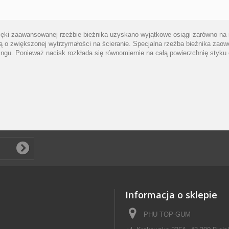
ki zaawansowanej rzeźbie bieżnika uzyskano wyjątkowe osiągi zarówno na mo
o zwiększonej wytrzymałości na ścieranie. Specjalna rzeźba bieżnika zaow
u. Ponieważ nacisk rozkłada się równomiernie na całą powierzchnię styku op
Informacja o sklepie
PHU TOP-GUM