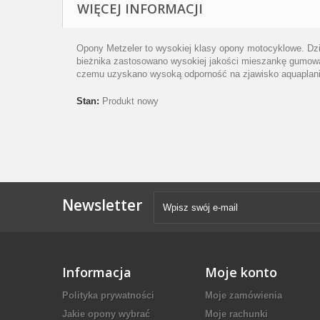
WIĘCEJ INFORMACJI
Opony Metzeler to wysokiej klasy opony motocyklowe. Dzię
bieżnika zastosowano wysokiej jakości mieszankę gumową 
czemu uzyskano wysoką odporność na zjawisko aquaplaning
Stan:
Produkt nowy
Newsletter
Informacja
Moje konto
Polityka prywatności
Moje zamówienia
Jakie opony wybrać
Moje rachunki