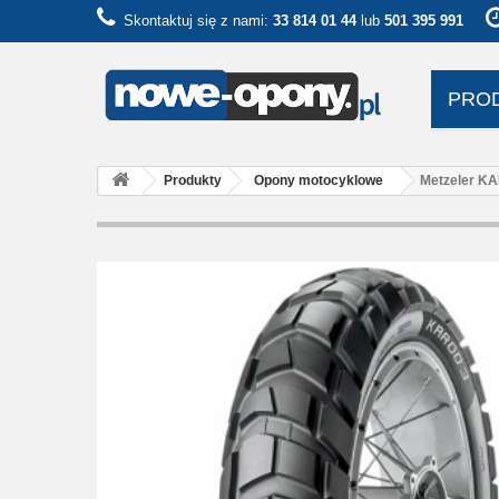
Skontaktuj się z nami:
33 814 01 44
lub
501 395 991
PRO
Produkty
Opony motocyklowe
Metzeler K