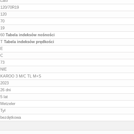
Lato
120/70R19
120
70
19
60
Tabela indeksów nośności
T
Tabela indeksów prędkości
E
C
73
NIE
KAROO 3 M/C TL M+S
2023
26 dni
5 lat
Metzeler
Tył
bezdętkowa