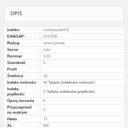
OPIS
Indeks:
motmetzeler242
EAN/SAP:
0747200
Rodzaj
motocyklowe
Sezon
Lato
Rozmiar
3-19
Szerokość
3
Profil
-
Średnica
19
Indeks nośności
49
Tabela indeksów nośności
Indeks
S
Tabela indeksów prędkości
prędkości
Opory toczenia
E
Przyczepność
C
na mokrym
Hałas
73
XL
NIE