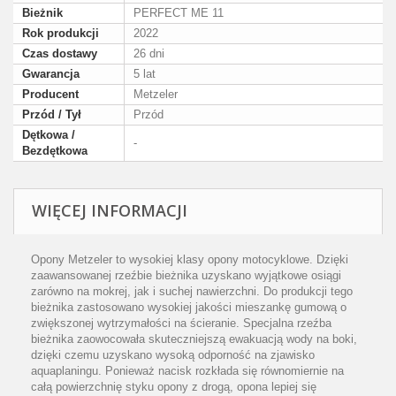
Bieżnik
PERFECT ME 11
Rok produkcji
2022
Czas dostawy
26 dni
Gwarancja
5 lat
Producent
Metzeler
Przód / Tył
Przód
Dętkowa /
-
Bezdętkowa
WIĘCEJ INFORMACJI
Opony Metzeler to wysokiej klasy opony motocyklowe. Dzięki
zaawansowanej rzeźbie bieżnika uzyskano wyjątkowe osiągi
zarówno na mokrej, jak i suchej nawierzchni. Do produkcji tego
bieżnika zastosowano wysokiej jakości mieszankę gumową o
zwiększonej wytrzymałości na ścieranie. Specjalna rzeźba
bieżnika zaowocowała skuteczniejszą ewakuacją wody na boki,
dzięki czemu uzyskano wysoką odporność na zjawisko
aquaplaningu. Ponieważ nacisk rozkłada się równomiernie na
całą powierzchnię styku opony z drogą, opona lepiej się