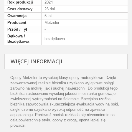
Rok produkcji
2024
Czas dostawy
26 dni
Gwarancja
5 lat
Producent
Metzeler
Przód / Tył
-
Dętkowa /
bezdętkowa
Bezdętkowa
WIĘCEJ INFORMACJI
Opony Metzeler to wysokiej klasy opony motocyklowe. Dzięki
zaawansowanej rzeźbie bieżnika uzyskano wyjątkowe osiągi
zarówno na mokrej, jak i suchej nawierzchni. Do produkcji tego
bieżnika zastosowano wysokiej jakości mieszankę gumową o
zwiększonej wytrzymałości na ścieranie. Specjalna rzeźba
bieżnika zaowocowała skuteczniejszą ewakuacją wody na boki,
dzięki czemu uzyskano wysoką odporność na zjawisko
aquaplaningu. Ponieważ nacisk rozkłada się równomiernie na
całą powierzchnię styku opony z drogą, opona lepiej się
prowadzi.