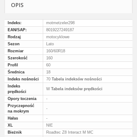
OPIS
Indeks:
motmetzeler298
EAN/SAP:
8019227249187
Rodzaj
motocyklowe
Sezon
Lato
Rozmiar
160/60R18
Szerokość
160
Profil
60
Średnica
18
Indeks nośności
70
Tabela indeksów nośności
Indeks
W
Tabela indeksów prędkości
prędkości
Opory toczenia
-
Przyczepność
-
na mokrym
Hałas
-
XL
NIE
Bieżnik
Roadtec Z8 Interact M MC