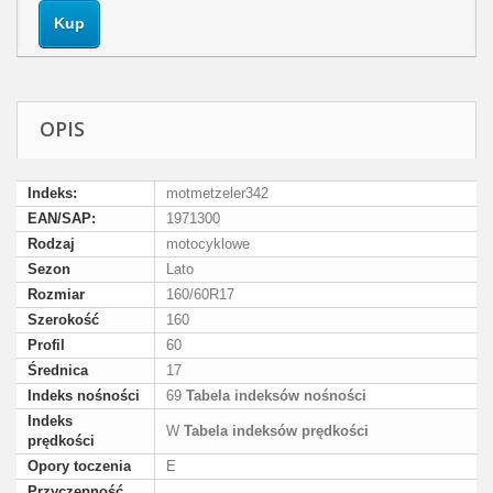
Kup
OPIS
Indeks:
motmetzeler342
EAN/SAP:
1971300
Rodzaj
motocyklowe
Sezon
Lato
Rozmiar
160/60R17
Szerokość
160
Profil
60
Średnica
17
Indeks nośności
69
Tabela indeksów nośności
Indeks
W
Tabela indeksów prędkości
prędkości
Opory toczenia
E
Przyczepność