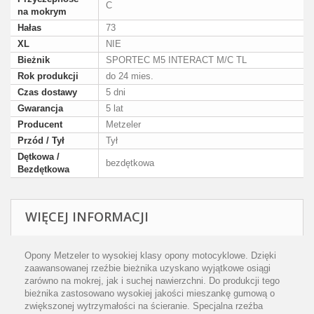
C
na mokrym
Hałas
73
XL
NIE
Bieżnik
SPORTEC M5 INTERACT M/C TL
Rok produkcji
do 24 mies.
Czas dostawy
5 dni
Gwarancja
5 lat
Producent
Metzeler
Przód / Tył
Tył
Dętkowa /
bezdętkowa
Bezdętkowa
WIĘCEJ INFORMACJI
Opony Metzeler to wysokiej klasy opony motocyklowe. Dzięki
zaawansowanej rzeźbie bieżnika uzyskano wyjątkowe osiągi
zarówno na mokrej, jak i suchej nawierzchni. Do produkcji tego
bieżnika zastosowano wysokiej jakości mieszankę gumową o
zwiększonej wytrzymałości na ścieranie. Specjalna rzeźba