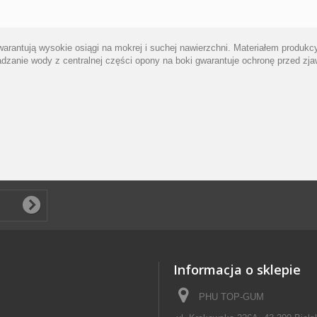
arantują wysokie osiągi na mokrej i suchej nawierzchni. Materiałem produ
zanie wody z centralnej części opony na boki gwarantuje ochronę przed zjaw
Informacja o sklepie
PHU TOP-GUM