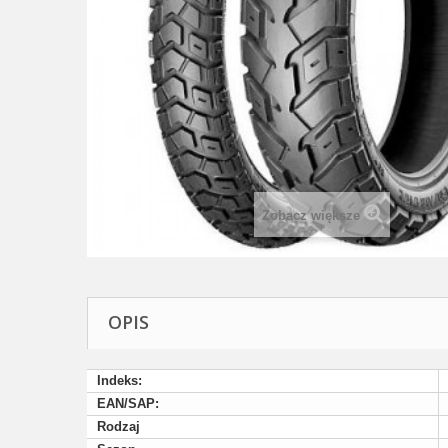
Zobacz większe
OPIS
Indeks:
EAN/SAP:
Rodzaj