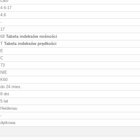
Lato
4.6-17
4.6
-
17
68
Tabela indeksów nośności
T
Tabela indeksów prędkości
E
C
73
NIE
K60
do 24 mies.
8 dni
5 lat
Heidenau
-
dętkowa