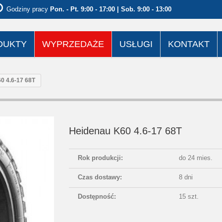
Godziny pracy
Pon. - Pt. 9:00 - 17:00 | Sob. 9:00 - 13:00
DUKTY
WYPRZEDAŻE
USŁUGI
KONTAKT
0 4.6-17 68T
Heidenau K60 4.6-17 68T
Rok produkcji:
do 24 mies.
Czas dostawy:
8 dni
Dostępność:
15 szt.