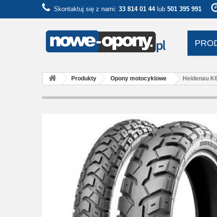
Skontaktuj się z nami:
33 814 01 44
lub
501 395 991
PRO
Produkty
Opony motocyklowe
Heidenau K6