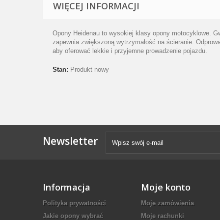
WIĘCEJ INFORMACJI
Opony Heidenau to wysokiej klasy opony motocyklowe. Gw
zapewnia zwiększoną wytrzymałość na ścieranie. Odprowad
aby oferować lekkie i przyjemne prowadzenie pojazdu.
Stan:
Produkt nowy
Newsletter
Informacja
Moje konto
Polityka prywatności
Moje zamówienia
Jakie opony wybrać
Moje rachunki