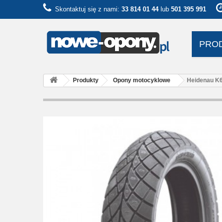
Skontaktuj się z nami:
33 814 01 44
lub
501 395 991
PRO
Produkty
Opony motocyklowe
Heidenau K6