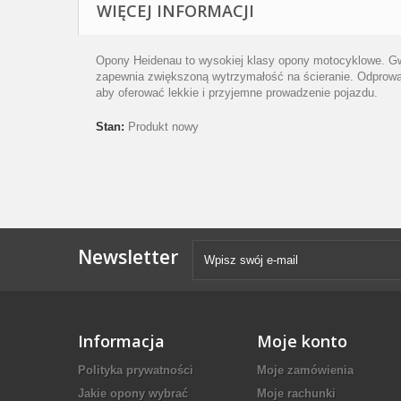
WIĘCEJ INFORMACJI
Opony Heidenau to wysokiej klasy opony motocyklowe. Gw
zapewnia zwiększoną wytrzymałość na ścieranie. Odprowad
aby oferować lekkie i przyjemne prowadzenie pojazdu.
Stan:
Produkt nowy
Newsletter
Informacja
Moje konto
Polityka prywatności
Moje zamówienia
Jakie opony wybrać
Moje rachunki