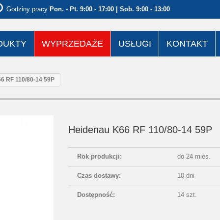
Godziny pracy
Pon. - Pt. 9:00 - 17:00 | Sob. 9:00 - 13:00
DUKTY
WYPRZEDAŻE
USŁUGI
KONTAKT
6 RF 110/80-14 59P
Heidenau K66 RF 110/80-14 59P
Rok produkcji:
do 24 mies.
Czas dostawy:
10 dni
Dostępność:
14 szt.