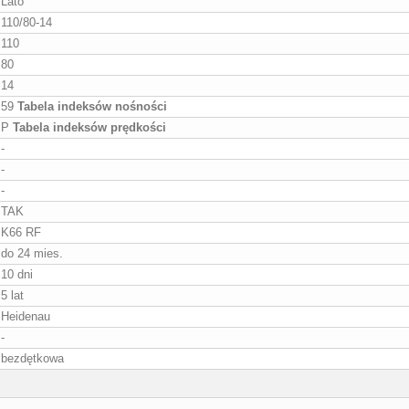
Lato
110/80-14
110
80
14
59
Tabela indeksów nośności
P
Tabela indeksów prędkości
-
-
-
TAK
K66 RF
do 24 mies.
10 dni
5 lat
Heidenau
-
bezdętkowa