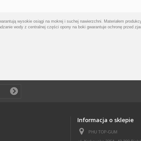
arantują wysokie osiągi na mokrej i suchej nawierzchni. Materiałem produ
zanie wody z centralnej części opony na boki gwarantuje ochronę przed zjaw
Informacja o sklepie
PHU TOP-GUM