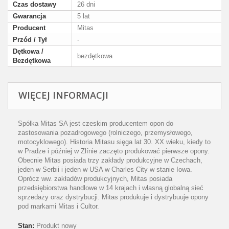
Czas dostawy
26 dni
Gwarancja
5 lat
Producent
Mitas
Przód / Tył
-
Dętkowa /
bezdętkowa
Bezdętkowa
WIĘCEJ INFORMACJI
Spółka Mitas SA jest czeskim producentem opon do
zastosowania pozadrogowego (rolniczego, przemysłowego,
motocyklowego). Historia Mitasu sięga lat 30. XX wieku, kiedy to
w Pradze i później w Zlínie zaczęto produkować pierwsze opony.
Obecnie Mitas posiada trzy zakłady produkcyjne w Czechach,
jeden w Serbii i jeden w USA w Charles City w stanie Iowa.
Oprócz ww. zakładów produkcyjnych, Mitas posiada
przedsiębiorstwa handlowe w 14 krajach i własną globalną sieć
sprzedaży oraz dystrybucji. Mitas produkuje i dystrybuuje opony
pod markami Mitas i Cultor.
Stan:
Produkt nowy