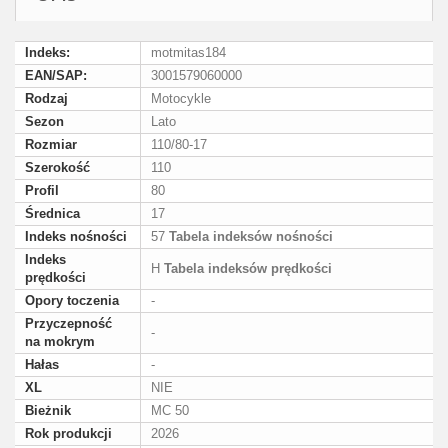
Indeks:
motmitas184
EAN/SAP:
3001579060000
Rodzaj
Motocykle
Sezon
Lato
Rozmiar
110/80-17
Szerokość
110
Profil
80
Średnica
17
Indeks nośności
57
Tabela indeksów nośności
Indeks
H
Tabela indeksów prędkości
prędkości
Opory toczenia
-
Przyczepność
-
na mokrym
Hałas
-
XL
NIE
Bieżnik
MC 50
Rok produkcji
2026