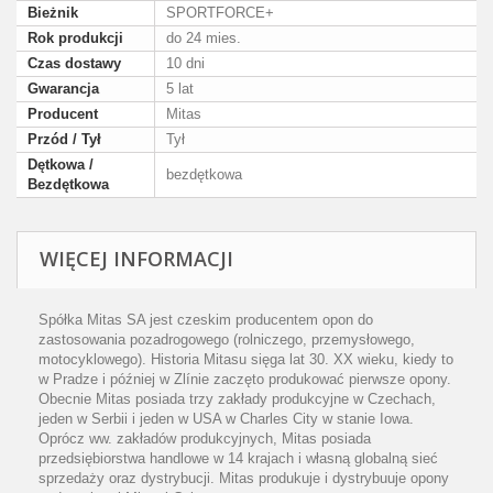
Bieżnik
SPORTFORCE+
Rok produkcji
do 24 mies.
Czas dostawy
10 dni
Gwarancja
5 lat
Producent
Mitas
Przód / Tył
Tył
Dętkowa /
bezdętkowa
Bezdętkowa
WIĘCEJ INFORMACJI
Spółka Mitas SA jest czeskim producentem opon do
zastosowania pozadrogowego (rolniczego, przemysłowego,
motocyklowego). Historia Mitasu sięga lat 30. XX wieku, kiedy to
w Pradze i później w Zlínie zaczęto produkować pierwsze opony.
Obecnie Mitas posiada trzy zakłady produkcyjne w Czechach,
jeden w Serbii i jeden w USA w Charles City w stanie Iowa.
Oprócz ww. zakładów produkcyjnych, Mitas posiada
przedsiębiorstwa handlowe w 14 krajach i własną globalną sieć
sprzedaży oraz dystrybucji. Mitas produkuje i dystrybuuje opony