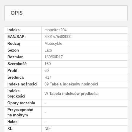
OPIS
Indeks:
motmitas204
EAN/SAP:
3001575483000
Rodzaj
Motocykle
Sezon
Lato
Rozmiar
160/60R17
Szerokość
160
Profil
60
Średnica
R17
Indeks nośności
69
Tabela indeksów nośności
Indeks
W
Tabela indeksów prędkości
prędkości
Opory toczenia
-
Przyczepność
-
na mokrym
Hałas
-
XL
NIE