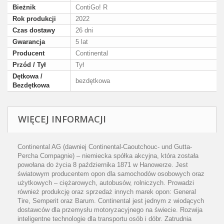
Bieżnik
ContiGo! R
Rok produkcji
2022
Czas dostawy
26 dni
Gwarancja
5 lat
Producent
Continental
Przód / Tył
Tył
Dętkowa /
bezdętkowa
Bezdętkowa
WIĘCEJ INFORMACJI
Continental AG (dawniej Continental-Caoutchouc- und Gutta-
Percha Compagnie) – niemiecka spółka akcyjna, która została
powołana do życia 8 października 1871 w Hanowerze. Jest
światowym producentem opon dla samochodów osobowych oraz
użytkowych – ciężarowych, autobusów, rolniczych. Prowadzi
również produkcję oraz sprzedaż innych marek opon: General
Tire, Semperit oraz Barum. Continental jest jednym z wiodących
dostawców dla przemysłu motoryzacyjnego na świecie. Rozwija
inteligentne technologie dla transportu osób i dóbr. Zatrudnia