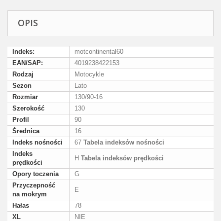
OPIS
Indeks:
motcontinental60
EAN/SAP:
4019238422153
Rodzaj
Motocykle
Sezon
Lato
Rozmiar
130/90-16
Szerokość
130
Profil
90
Średnica
16
Indeks nośności
67
Tabela indeksów nośności
Indeks
H
Tabela indeksów prędkości
prędkości
Opory toczenia
G
Przyczepność
E
na mokrym
Hałas
78
XL
NIE