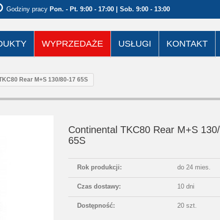
Godziny pracy
Pon. - Pt. 9:00 - 17:00 | Sob. 9:00 - 13:00
DUKTY
WYPRZEDAŻE
USŁUGI
KONTAKT
 TKC80 Rear M+S 130/80-17 65S
Continental TKC80 Rear M+S 130
65S
Rok produkcji:
do 24 mies.
Czas dostawy:
10 dni
Dostępność:
20 szt.