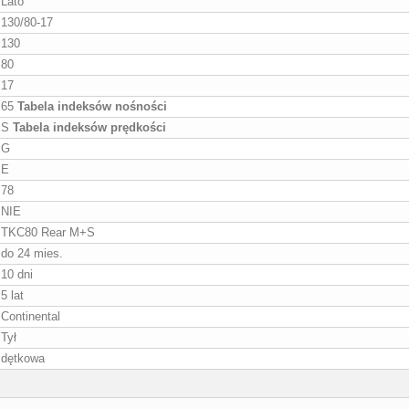
Lato
130/80-17
130
80
17
65
Tabela indeksów nośności
S
Tabela indeksów prędkości
G
E
78
NIE
TKC80 Rear M+S
do 24 mies.
10 dni
5 lat
Continental
Tył
dętkowa