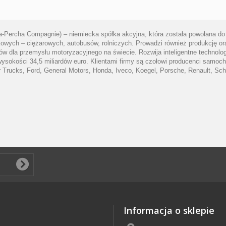
ta-Percha Compagnie) – niemiecka spółka akcyjna, która została powołana d
ych – ciężarowych, autobusów, rolniczych. Prowadzi również produkcję ora
 dla przemysłu motoryzacyjnego na świecie. Rozwija inteligentne technologie
 wysokości 34,5 miliardów euro. Klientami firmy są czołowi producenci sam
 Trucks, Ford, General Motors, Honda, Iveco, Koegel, Porsche, Renault, Sch
Informacja o sklepie