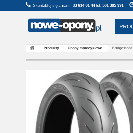
Skontaktuj się z nami:
33 814 01 44
lub
501 395 991
PRO
Produkty
Opony motocyklowe
Bridgestone