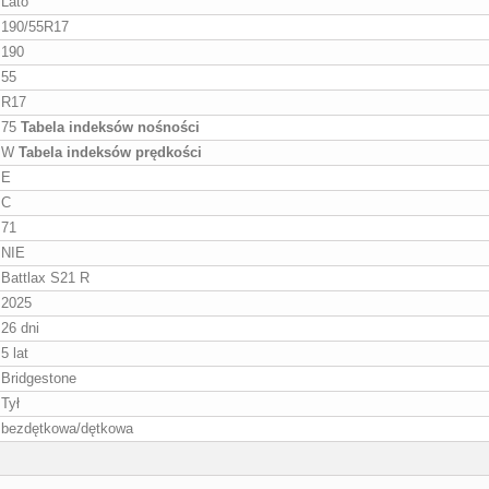
Lato
190/55R17
190
55
R17
75
Tabela indeksów nośności
W
Tabela indeksów prędkości
E
C
71
NIE
Battlax S21 R
2025
26 dni
5 lat
Bridgestone
Tył
bezdętkowa/dętkowa