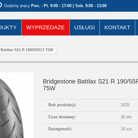
Godziny pracy
Pon. - Pt. 9:00 - 17:00 | Sob. 9:00 - 13:00
DUKTY
WYPRZEDAŻE
USŁUGI
KONTAKT
 Battlax S21 R 190/55R17 75W
Bridgestone Battlax S21 R 190/55
75W
Rok produkcji:
2025
Czas dostawy:
26 dni
Dostępność:
18 szt.