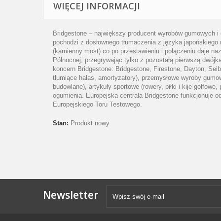
WIĘCEJ INFORMACJI
Bridgestone – największy producent wyrobów gumowych i o
pochodzi z dosłownego tłumaczenia z języka japońskiego n
(kamienny most) co po przestawieniu i połączeniu daje na
Północnej, przegrywając tylko z pozostałą pierwszą dwójk
koncern Bridgestone: Bridgestone, Firestone, Dayton, Sei
tłumiące hałas, amortyzatory), przemysłowe wyroby gumowe
budowlane), artykuły sportowe (rowery, piłki i kije golfowe
ogumienia. Europejska centrala Bridgestone funkcjonuje o
Europejskiego Toru Testowego.
Stan:
Produkt nowy
Newsletter