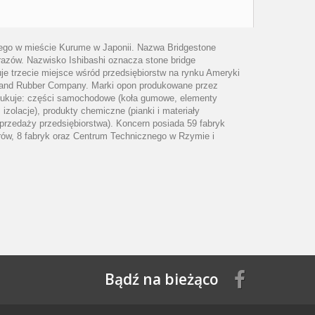
iego w mieście Kurume w Japonii. Nazwa Bridgestone
yrazów. Nazwisko Ishibashi oznacza stone bridge
je trzecie miejsce wśród przedsiębiorstw na rynku Ameryki
ire and Rubber Company. Marki opon produkowane przez
produkuje: części samochodowe (koła gumowe, elementy
olacje), produkty chemiczne (pianki i materiały
t sprzedaży przedsiębiorstwa). Koncern posiada 59 fabryk
orów, 8 fabryk oraz Centrum Technicznego w Rzymie i
Bądź na bieżąco