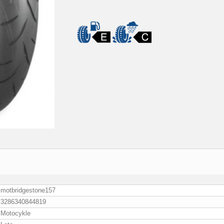
motbridgestone157
3286340844819
Motocykle