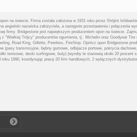
pon na świecie. Firma została założona w 1931 roku przez Shōjirō Ishibash
a angielski nazwiska założyciela, a następnie przestawienia i połączenia w
zwę firmy. Bridgestone jest największym producentem opon na świecie. Zajmu
ą z "Wielkiej Trójcy" producentów ogumienia, tj.: Michelin oraz Goodyear T
berling, Road King, Gillette, Peerless, FireStop. Oprócz opon Bridgestone 
 (pasy transmisyjne, bębny gumowe, odbijacze portowe, pokrycia dachowe, iz
, piłki tenisowe, deski surfingowe, buty) (wyroby te stanowią około 20 procen
d roku 1990, koordynując pracę 20 firm handlowych, 2 wyłącznych dystrybut