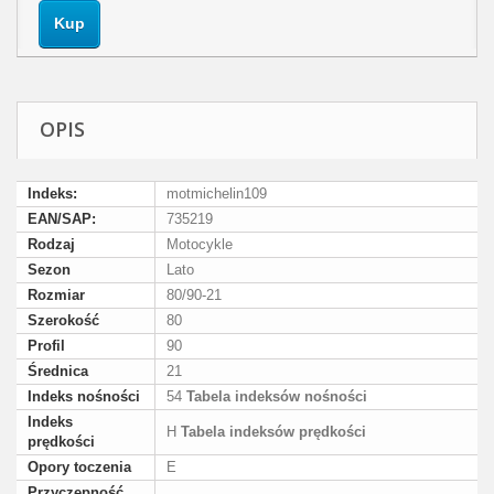
Kup
OPIS
Indeks:
motmichelin109
EAN/SAP:
735219
Rodzaj
Motocykle
Sezon
Lato
Rozmiar
80/90-21
Szerokość
80
Profil
90
Średnica
21
Indeks nośności
54
Tabela indeksów nośności
Indeks
H
Tabela indeksów prędkości
prędkości
Opory toczenia
E
Przyczepność