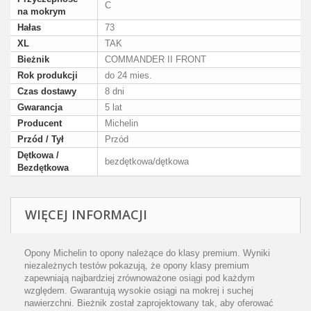
C
na mokrym
Hałas
73
XL
TAK
Bieżnik
COMMANDER II FRONT
Rok produkcji
do 24 mies.
Czas dostawy
8 dni
Gwarancja
5 lat
Producent
Michelin
Przód / Tył
Przód
Dętkowa /
bezdętkowa/dętkowa
Bezdętkowa
WIĘCEJ INFORMACJI
Opony Michelin to opony należące do klasy premium. Wyniki
niezależnych testów pokazują, że opony klasy premium
zapewniają najbardziej zrównoważone osiągi pod każdym
względem. Gwarantują wysokie osiągi na mokrej i suchej
nawierzchni. Bieżnik został zaprojektowany tak, aby oferować