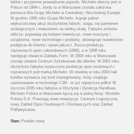
lekkie i przyjemne prowadzenie pojazdu. Michelin obecny jest w
Polsce od 1994 r., kiedy to w Warszawie została założona
pierwsza filia Grupy Michelin w Centralnej i Wschodniej Europie .
W grudniu 1995 roku Grupa Michelin, kupuje pakiet
większościowy akcji olsztyńskiej fabryki, stając się partnerem
strategicznym i inwestorem na wielką skalę. Fabryka zmienia
oblicze: pojawiają się kolejne inwestycje, nowe maszyny i
urządzenia, nowe technologie i produkty, obowiązuje nowatorskie
podejście do klienta i spraw jakości. Rusza produkcja
ciężarowych opon całostalowych (1996), a w 1998 roku
następuje otwarcie Zakładu Form. W 2000 roku w Warszawie
zostaje otwarte Centrum Szkoleniowe dla dilerów. W 2001 roku
olsztyńska fabryka rozpoczyna produkcję opon osobowych i
ciężarowych pod marką Michelin. W otwartej w roku 2004 hali
kordów wytwarza się kord impregnowany, który znajduje
zastosowanie w technologii C3M - to już najwyższa półka! W
styczniu 2005 roku fabryka w Olsztynie i Dyrekcja Handlowa
Michelin Polska w Warszawie łączą się w jedną firmę: Michelin
Polska S.A. Powstają nowe inwestycje: Centrum Logistyczne,
nowy Zakład Opon Osobowych i Dostawczych oraz Zakład
Półfabrykatów.
Stan:
Produkt nowy