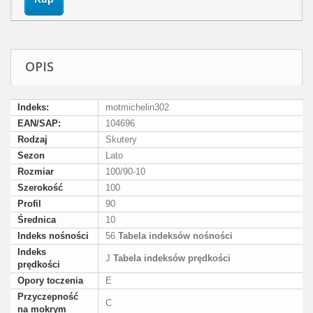
OPIS
Indeks:
motmichelin302
EAN/SAP:
104696
Rodzaj
Skutery
Sezon
Lato
Rozmiar
100/90-10
Szerokość
100
Profil
90
Średnica
10
Indeks nośności
56
Tabela indeksów nośności
Indeks
J
Tabela indeksów prędkości
prędkości
Opory toczenia
E
Przyczepność
C
na mokrym