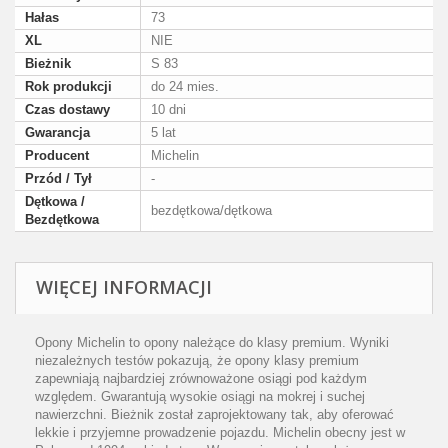
Hałas
73
XL
NIE
Bieżnik
S 83
Rok produkcji
do 24 mies.
Czas dostawy
10 dni
Gwarancja
5 lat
Producent
Michelin
Przód / Tył
-
Dętkowa /
bezdętkowa/dętkowa
Bezdętkowa
WIĘCEJ INFORMACJI
Opony Michelin to opony należące do klasy premium. Wyniki
niezależnych testów pokazują, że opony klasy premium
zapewniają najbardziej zrównoważone osiągi pod każdym
względem. Gwarantują wysokie osiągi na mokrej i suchej
nawierzchni. Bieżnik został zaprojektowany tak, aby oferować
lekkie i przyjemne prowadzenie pojazdu. Michelin obecny jest w