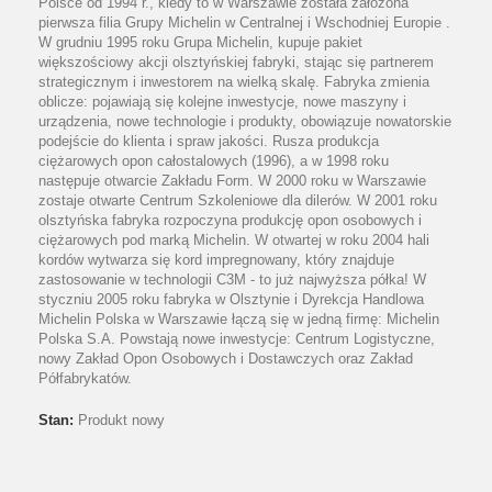
Polsce od 1994 r., kiedy to w Warszawie została założona
pierwsza filia Grupy Michelin w Centralnej i Wschodniej Europie .
W grudniu 1995 roku Grupa Michelin, kupuje pakiet
większościowy akcji olsztyńskiej fabryki, stając się partnerem
strategicznym i inwestorem na wielką skalę. Fabryka zmienia
oblicze: pojawiają się kolejne inwestycje, nowe maszyny i
urządzenia, nowe technologie i produkty, obowiązuje nowatorskie
podejście do klienta i spraw jakości. Rusza produkcja
ciężarowych opon całostalowych (1996), a w 1998 roku
następuje otwarcie Zakładu Form. W 2000 roku w Warszawie
zostaje otwarte Centrum Szkoleniowe dla dilerów. W 2001 roku
olsztyńska fabryka rozpoczyna produkcję opon osobowych i
ciężarowych pod marką Michelin. W otwartej w roku 2004 hali
kordów wytwarza się kord impregnowany, który znajduje
zastosowanie w technologii C3M - to już najwyższa półka! W
styczniu 2005 roku fabryka w Olsztynie i Dyrekcja Handlowa
Michelin Polska w Warszawie łączą się w jedną firmę: Michelin
Polska S.A. Powstają nowe inwestycje: Centrum Logistyczne,
nowy Zakład Opon Osobowych i Dostawczych oraz Zakład
Półfabrykatów.
Stan:
Produkt nowy