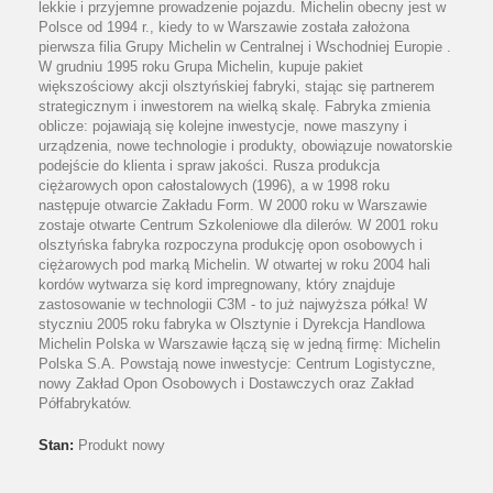
lekkie i przyjemne prowadzenie pojazdu. Michelin obecny jest w
Polsce od 1994 r., kiedy to w Warszawie została założona
pierwsza filia Grupy Michelin w Centralnej i Wschodniej Europie .
W grudniu 1995 roku Grupa Michelin, kupuje pakiet
większościowy akcji olsztyńskiej fabryki, stając się partnerem
strategicznym i inwestorem na wielką skalę. Fabryka zmienia
oblicze: pojawiają się kolejne inwestycje, nowe maszyny i
urządzenia, nowe technologie i produkty, obowiązuje nowatorskie
podejście do klienta i spraw jakości. Rusza produkcja
ciężarowych opon całostalowych (1996), a w 1998 roku
następuje otwarcie Zakładu Form. W 2000 roku w Warszawie
zostaje otwarte Centrum Szkoleniowe dla dilerów. W 2001 roku
olsztyńska fabryka rozpoczyna produkcję opon osobowych i
ciężarowych pod marką Michelin. W otwartej w roku 2004 hali
kordów wytwarza się kord impregnowany, który znajduje
zastosowanie w technologii C3M - to już najwyższa półka! W
styczniu 2005 roku fabryka w Olsztynie i Dyrekcja Handlowa
Michelin Polska w Warszawie łączą się w jedną firmę: Michelin
Polska S.A. Powstają nowe inwestycje: Centrum Logistyczne,
nowy Zakład Opon Osobowych i Dostawczych oraz Zakład
Półfabrykatów.
Stan:
Produkt nowy