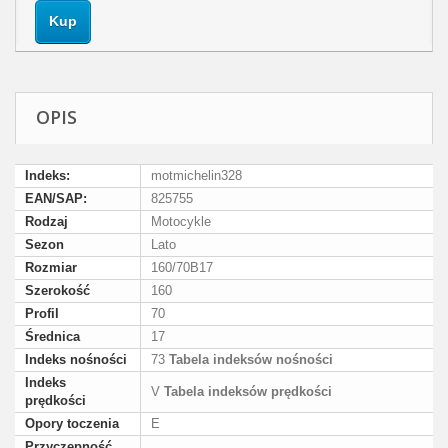
Kup
OPIS
Indeks:
motmichelin328
EAN/SAP:
825755
Rodzaj
Motocykle
Sezon
Lato
Rozmiar
160/70B17
Szerokość
160
Profil
70
Średnica
17
Indeks nośności
73
Tabela indeksów nośności
Indeks
V
Tabela indeksów prędkości
prędkości
Opory toczenia
E
Przyczepność