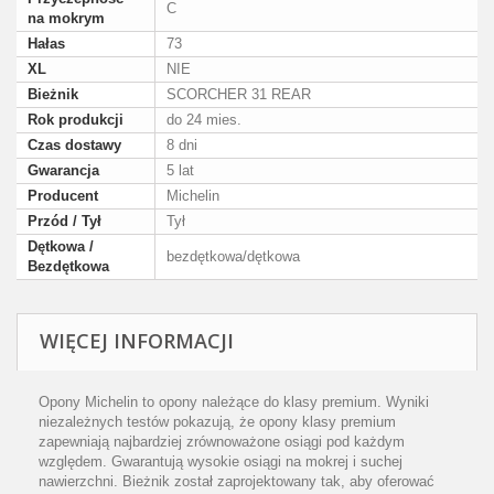
C
na mokrym
Hałas
73
XL
NIE
Bieżnik
SCORCHER 31 REAR
Rok produkcji
do 24 mies.
Czas dostawy
8 dni
Gwarancja
5 lat
Producent
Michelin
Przód / Tył
Tył
Dętkowa /
bezdętkowa/dętkowa
Bezdętkowa
WIĘCEJ INFORMACJI
Opony Michelin to opony należące do klasy premium. Wyniki
niezależnych testów pokazują, że opony klasy premium
zapewniają najbardziej zrównoważone osiągi pod każdym
względem. Gwarantują wysokie osiągi na mokrej i suchej
nawierzchni. Bieżnik został zaprojektowany tak, aby oferować