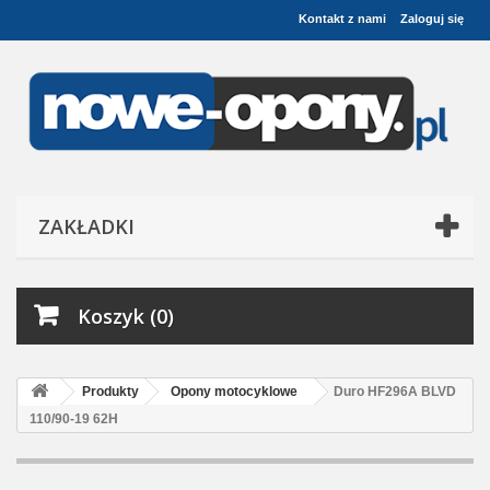
Kontakt z nami
Zaloguj się
ZAKŁADKI
Koszyk (0)
Produkty
Opony motocyklowe
Duro HF296A BLVD
110/90-19 62H