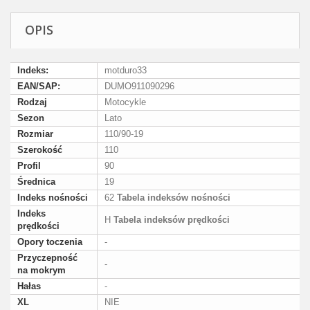
OPIS
Indeks:
motduro33
EAN/SAP:
DUMO911090296
Rodzaj
Motocykle
Sezon
Lato
Rozmiar
110/90-19
Szerokość
110
Profil
90
Średnica
19
Indeks nośności
62
Tabela indeksów nośności
Indeks
H
Tabela indeksów prędkości
prędkości
Opory toczenia
-
Przyczepność
-
na mokrym
Hałas
-
XL
NIE