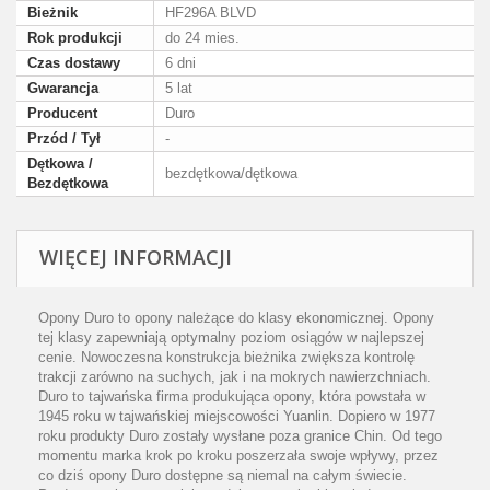
Bieżnik
HF296A BLVD
Rok produkcji
do 24 mies.
Czas dostawy
6 dni
Gwarancja
5 lat
Producent
Duro
Przód / Tył
-
Dętkowa /
bezdętkowa/dętkowa
Bezdętkowa
WIĘCEJ INFORMACJI
Opony Duro to opony należące do klasy ekonomicznej. Opony
tej klasy zapewniają optymalny poziom osiągów w najlepszej
cenie. Nowoczesna konstrukcja bieżnika zwiększa kontrolę
trakcji zarówno na suchych, jak i na mokrych nawierzchniach.
Duro to tajwańska firma produkująca opony, która powstała w
1945 roku w tajwańskiej miejscowości Yuanlin. Dopiero w 1977
roku produkty Duro zostały wysłane poza granice Chin. Od tego
momentu marka krok po kroku poszerzała swoje wpływy, przez
co dziś opony Duro dostępne są niemal na całym świecie.