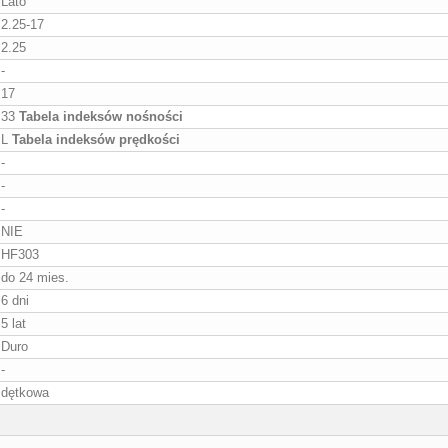
Lato
2.25-17
2.25
-
17
33
Tabela indeksów nośności
L
Tabela indeksów prędkości
-
-
-
NIE
HF303
do 24 mies.
6 dni
5 lat
Duro
-
dętkowa