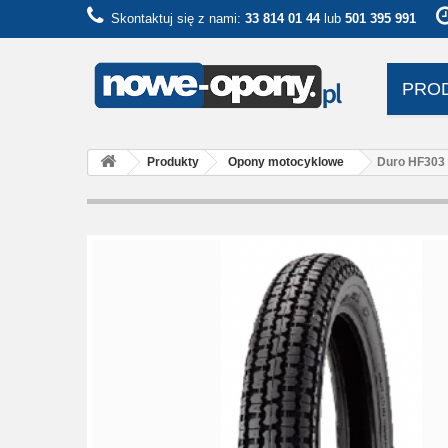
Skontaktuj się z nami:
33 814 01 44
lub
501 395 991
PRO
Produkty
Opony motocyklowe
Duro HF303 