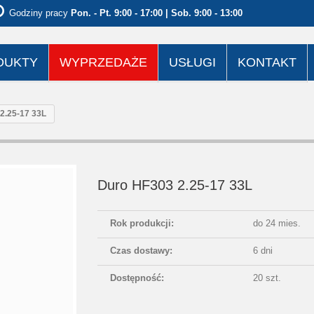
Godziny pracy
Pon. - Pt. 9:00 - 17:00 | Sob. 9:00 - 13:00
DUKTY
WYPRZEDAŻE
USŁUGI
KONTAKT
2.25-17 33L
Duro HF303 2.25-17 33L
Rok produkcji:
do 24 mies.
Czas dostawy:
6 dni
Dostępność:
20 szt.