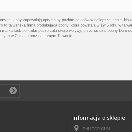
ny tej klasy zapewniają optymalny poziom osiągów w najlepszej cenie. Nowoc
o to tajwańska firma produkująca opony, która powstała w 1945 roku w tajwa
 marka krok po kroku poszerzała swoje wpływy, przez co dziś opony Duro do
ejszych w Chinach oraz na samym Tajwanie.
Informacja o sklepie
PHU TOP-GUM