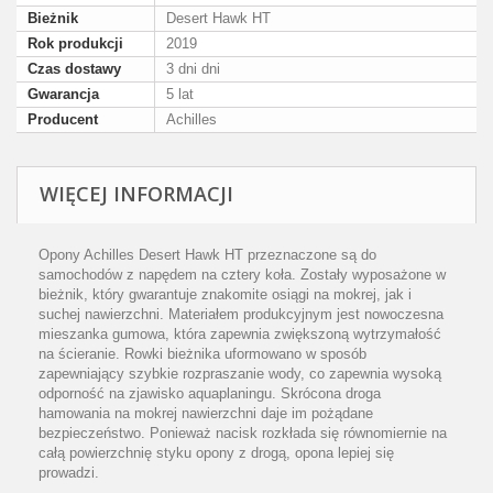
Bieżnik
Desert Hawk HT
Rok produkcji
2019
Czas dostawy
3 dni dni
Gwarancja
5 lat
Producent
Achilles
WIĘCEJ INFORMACJI
Opony Achilles Desert Hawk HT przeznaczone są do
samochodów z napędem na cztery koła. Zostały wyposażone w
bieżnik, który gwarantuje znakomite osiągi na mokrej, jak i
suchej nawierzchni. Materiałem produkcyjnym jest nowoczesna
mieszanka gumowa, która zapewnia zwiększoną wytrzymałość
na ścieranie. Rowki bieżnika uformowano w sposób
zapewniający szybkie rozpraszanie wody, co zapewnia wysoką
odporność na zjawisko aquaplaningu. Skrócona droga
hamowania na mokrej nawierzchni daje im pożądane
bezpieczeństwo. Ponieważ nacisk rozkłada się równomiernie na
całą powierzchnię styku opony z drogą, opona lepiej się
prowadzi.