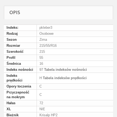
OPIS
Indeks:
pkleber3
Rodzaj
Osobowe
Sezon
Zima
Rozmiar
215/55/R16
Szerokość
215
Profil
55
Średnica
16
Indeks nośności
97
Tabela indeksów nośności
Indeks
H
Tabela indeksów prędkości
prędkości
Opory toczenia
C
Przyczepność
C
na mokrym
Hałas
72
XL
NIE
Bieżnik
Krisalp HP2