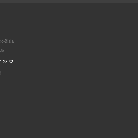
ko-Biała
06
1 28 32
l