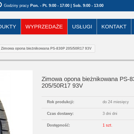
Godziny pracy
Pon. - Pt. 9:00 - 17:00 | Sob. 9:00 - 13:00
DUKTY
WYPRZEDAŻE
USŁUGI
KONTAKT
Zimowa opona bieżnikowana PS-830P 205/50R17 93V
Zimowa opona bieżnikowana PS-
205/50R17 93V
Rok produkcji:
do 24 miesięcy
Czas dostawy:
3 dni dni
Dostępność:
1 szt.