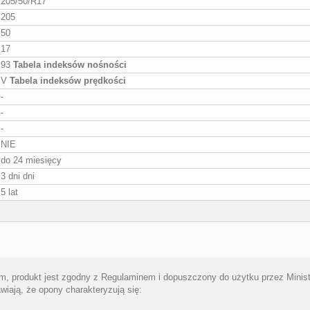
205/50/R17
205
50
17
93
Tabela indeksów nośności
V
Tabela indeksów prędkości
-
-
-
NIE
do 24 miesięcy
3 dni dni
5 lat
ym, produkt jest zgodny z Regulaminem i dopuszczony do użytku przez Ministr
iają, że opony charakteryzują się: