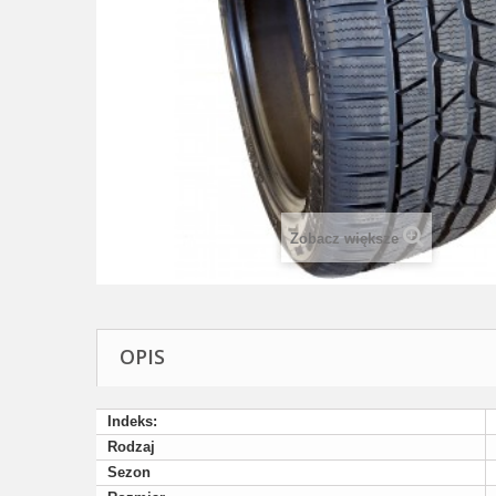
Zobacz większe
OPIS
Indeks:
Rodzaj
Sezon