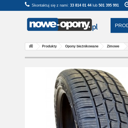
Skontaktuj się z nami:
33 814 01 44
lub
501 395 991
PRO
Produkty
Opony bieżnikowane
Zimowe