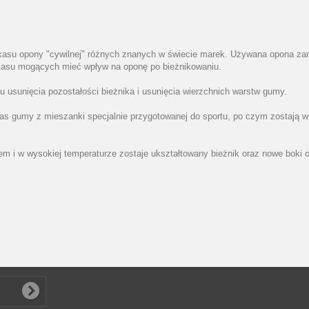
kasu opony "cywilnej" różnych znanych w świecie marek. Używana opona zani
rkasu mogących mieć wpływ na oponę po bieżnikowaniu.
u usunięcia pozostałości bieżnika i usunięcia wierzchnich warstw gumy.
pas gumy z mieszanki specjalnie przygotowanej do sportu, po czym zostają 
niem i w wysokiej temperaturze zostaje ukształtowany bieżnik oraz nowe boki