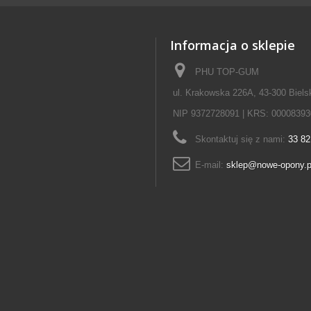
Informacja o sklepie
PHU TOP-GUM
ul. Krakowska 226A, 43-300 Biels
NIP 9372728091 | KRS: 00008393
Skontaktuj się z nami:
33 82
E-mail:
sklep@nowe-opony.p