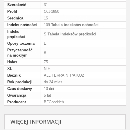
Szerokość
31
Profil
Oct-1950
Średnica
15
Indeks nośności
109
Tabela indeksów nośności
Indeks
S
Tabela indeksów prędkości
prędkości
Opory toczenia
E
Przyczepność
B
na mokrym
Hałas
75
XL
NIE
Bieżnik
ALL TERRAIN T/A KO2
Rok produkcji
do 24 mies.
Czas dostawy
10 dni
Gwarancja
5 lat
Producent
BFGoodrich
WIĘCEJ INFORMACJI