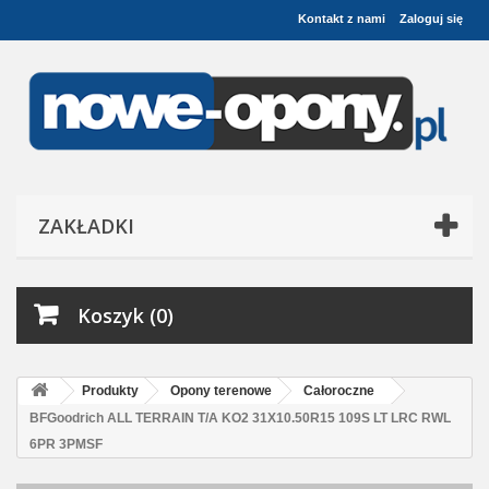
Kontakt z nami
Zaloguj się
ZAKŁADKI
Koszyk (0)
Produkty
Opony terenowe
Całoroczne
BFGoodrich ALL TERRAIN T/A KO2 31X10.50R15 109S LT LRC RWL
6PR 3PMSF