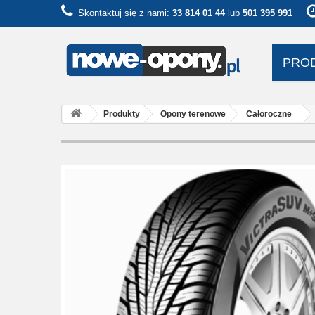
Skontaktuj się z nami:
33 814 01 44
lub
501 395 991
PRO
Produkty
Opony terenowe
Całoroczne