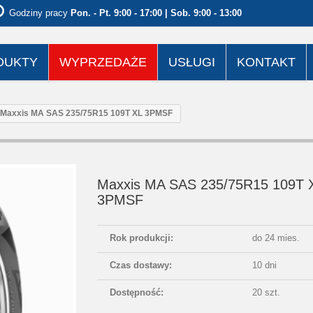
Godziny pracy
Pon. - Pt. 9:00 - 17:00 | Sob. 9:00 - 13:00
DUKTY
WYPRZEDAŻE
USŁUGI
KONTAKT
Maxxis MA SAS 235/75R15 109T XL 3PMSF
Maxxis MA SAS 235/75R15 109T 
3PMSF
Rok produkcji:
do 24 mies.
Czas dostawy:
10 dni
Dostępność:
20 szt.