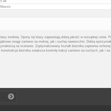
5 lat
Maxxis
asy średniej. Opony tej klasy zapewniają dobrą jakość w rozsądnej cenie
ątkowe osiągi zarówno na mokrej, jak i suchej nawierzchni. Dobrą wytrzymał
zymałością na ścieranie. Zoptymalizowany kształt bieżnika zapewnia ochronę
onstrukcja bieżnika zwiększa kontrolę trakcji zarówno na suchych, jak i n