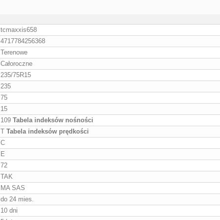
tcmaxxis658
4717784256368
Terenowe
Całoroczne
235/75R15
235
75
15
109
Tabela indeksów nośności
T
Tabela indeksów prędkości
C
E
72
TAK
MA SAS
do 24 mies.
10 dni