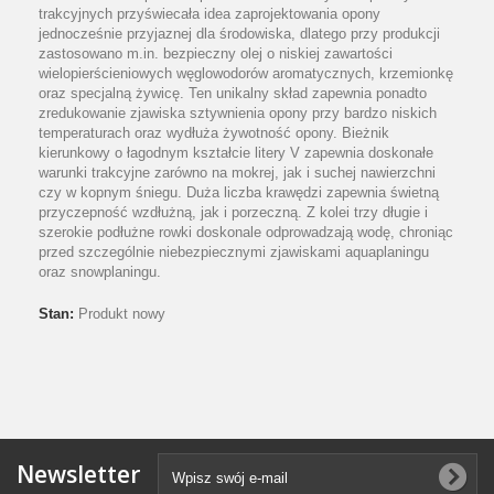
trakcyjnych przyświecała idea zaprojektowania opony
jednocześnie przyjaznej dla środowiska, dlatego przy produkcji
zastosowano m.in. bezpieczny olej o niskiej zawartości
wielopierścieniowych węglowodorów aromatycznych, krzemionkę
oraz specjalną żywicę. Ten unikalny skład zapewnia ponadto
zredukowanie zjawiska sztywnienia opony przy bardzo niskich
temperaturach oraz wydłuża żywotność opony. Bieżnik
kierunkowy o łagodnym kształcie litery V zapewnia doskonałe
warunki trakcyjne zarówno na mokrej, jak i suchej nawierzchni
czy w kopnym śniegu. Duża liczba krawędzi zapewnia świetną
przyczepność wzdłużną, jak i porzeczną. Z kolei trzy długie i
szerokie podłużne rowki doskonale odprowadzają wodę, chroniąc
przed szczególnie niebezpiecznymi zjawiskami aquaplaningu
oraz snowplaningu.
Stan:
Produkt nowy
Newsletter