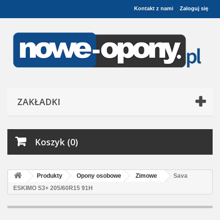
Kontakt z nami
Zaloguj się
ZAKŁADKI
Koszyk (0)
Produkty
Opony osobowe
Zimowe
Sava
ESKIMO S3+ 205/60R15 91H