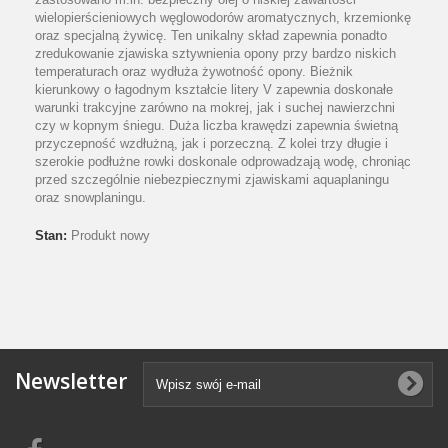
wielopierścieniowych węglowodorów aromatycznych, krzemionkę
oraz specjalną żywicę. Ten unikalny skład zapewnia ponadto
zredukowanie zjawiska sztywnienia opony przy bardzo niskich
temperaturach oraz wydłuża żywotność opony. Bieżnik
kierunkowy o łagodnym kształcie litery V zapewnia doskonałe
warunki trakcyjne zarówno na mokrej, jak i suchej nawierzchni
czy w kopnym śniegu. Duża liczba krawędzi zapewnia świetną
przyczepność wzdłużną, jak i porzeczną. Z kolei trzy długie i
szerokie podłużne rowki doskonale odprowadzają wodę, chroniąc
przed szczególnie niebezpiecznymi zjawiskami aquaplaningu
oraz snowplaningu.
Stan:
Produkt nowy
Newsletter