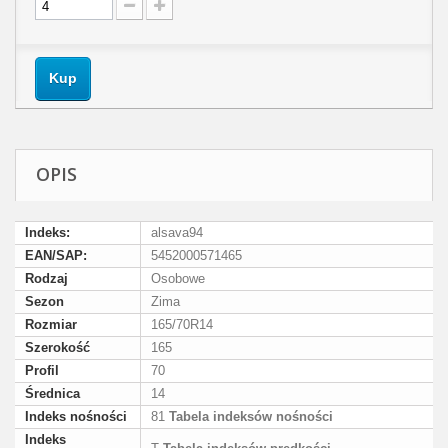
Kup
OPIS
Indeks:
alsava94
EAN/SAP:
5452000571465
Rodzaj
Osobowe
Sezon
Zima
Rozmiar
165/70R14
Szerokość
165
Profil
70
Średnica
14
Indeks nośności
81
Tabela indeksów nośności
Indeks