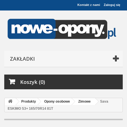
Kontakt z nami
Zaloguj się
ZAKŁADKI
Koszyk (0)
Produkty
Opony osobowe
Zimowe
Sava
ESKIMO S3+ 165/70R14 81T