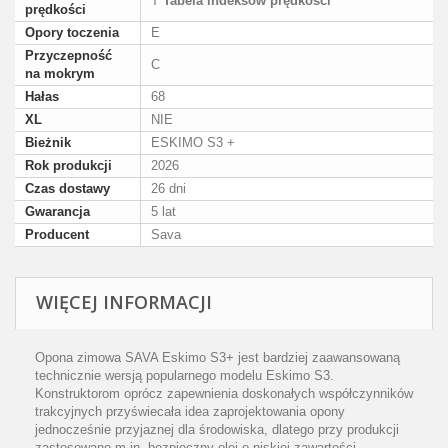
T
Tabela indeksów prędkości
prędkości
Opory toczenia
E
Przyczepność
C
na mokrym
Hałas
68
XL
NIE
Bieżnik
ESKIMO S3 +
Rok produkcji
2026
Czas dostawy
26 dni
Gwarancja
5 lat
Producent
Sava
WIĘCEJ INFORMACJI
Opona zimowa SAVA Eskimo S3+ jest bardziej zaawansowaną
technicznie wersją popularnego modelu Eskimo S3.
Konstruktorom oprócz zapewnienia doskonałych współczynników
trakcyjnych przyświecała idea zaprojektowania opony
jednocześnie przyjaznej dla środowiska, dlatego przy produkcji
zastosowano m.in. bezpieczny olej o niskiej zawartości