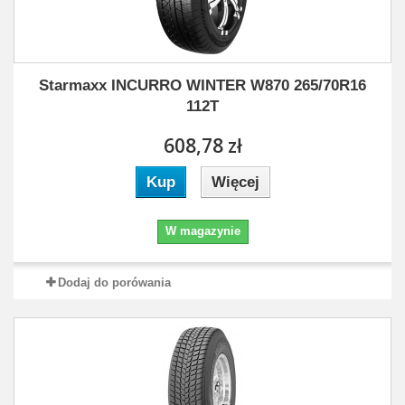
Starmaxx INCURRO WINTER W870 265/70R16
112T
608,78 zł
Kup
Więcej
W magazynie
Dodaj do porówania