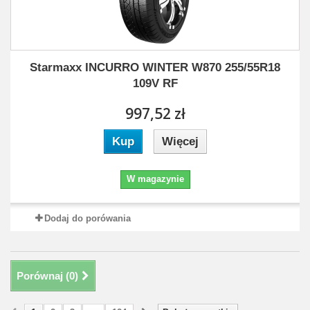
Starmaxx INCURRO WINTER W870 255/55R18
109V RF
997,52 zł
Kup
Więcej
W magazynie
Dodaj do porówania
Porównaj (
0
)