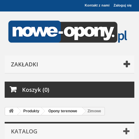
Kontakt z nami
Zaloguj się
ZAKŁADKI
Koszyk (0)
Produkty
Opony terenowe
Zimowe
KATALOG