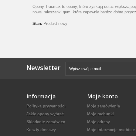
Opony Tracmax to opony, które zyskują coraz większą pop
nowej mieszanki gum, która zapewnia bardzo dobrą przyc
Stan:
Produkt nowy
Newsletter
Informacja
Moje konto
Polityka prywatności
Moje zamówienia
Jakie opony wybrać
Moje rachunki
Składanie zamówień
Moje adresy
Koszty dostawy
Moje informacje osobiste