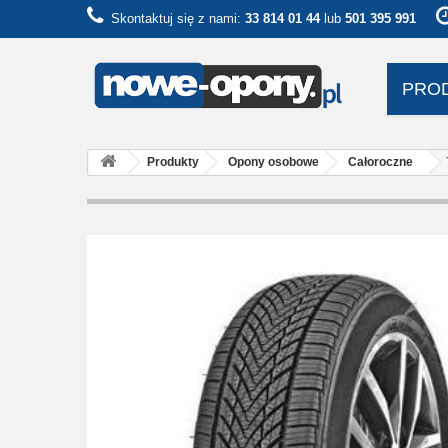
Skontaktuj się z nami:
33 814 01 44
lub
501 395 991
PRO
Produkty
Opony osobowe
Całoroczne