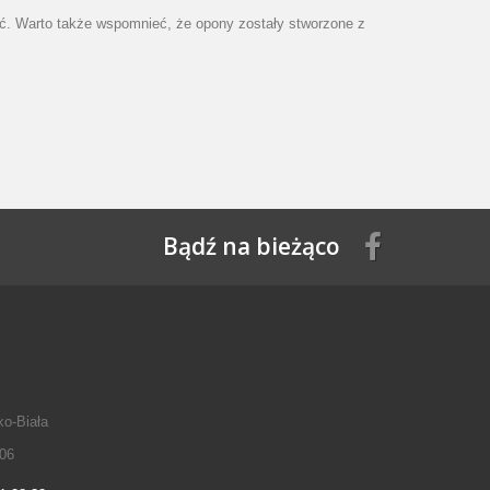
ść. Warto także wspomnieć, że opony zostały stworzone z
Bądź na bieżąco
ko-Biała
06