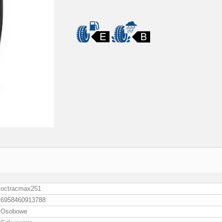
octracmax251
6958460913788
Osobowe