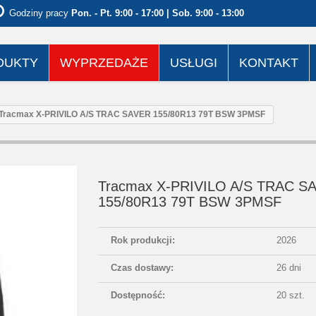
Godziny pracy
Pon. - Pt. 9:00 - 17:00 | Sob. 9:00 - 13:00
DUKTY
WYPRZEDAŻE
USŁUGI
KONTAKT
Tracmax X-PRIVILO A/S TRAC SAVER 155/80R13 79T BSW 3PMSF
Tracmax X-PRIVILO A/S TRAC S
155/80R13 79T BSW 3PMSF
Rok produkcji:
2026
Czas dostawy:
26 dni
Dostępność:
20 szt.