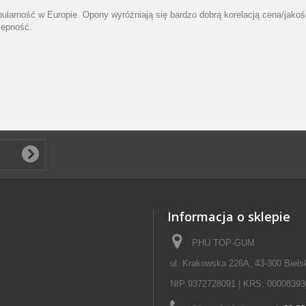
ularność w Europie. Opony wyróżniają się bardzo dobrą korelacją cena/jako
zepność.
Informacja o sklepie
PHU TOP-GUM
ul. Krakowska 226A, 43-300 Biels
NIP 9372728091 | KRS: 00008393