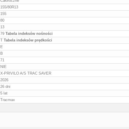
Całoroczne
155/80R13
155
80
13
79
Tabela indeksów nośności
T
Tabela indeksów prędkości
E
B
71
NIE
X-PRIVILO A/S TRAC SAVER
2026
26 dni
5 lat
Tracmax