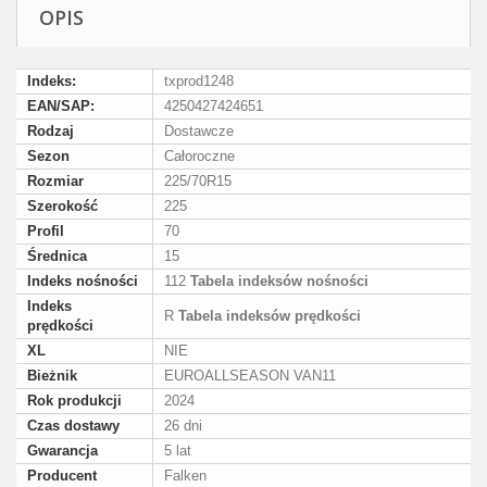
OPIS
Indeks:
txprod1248
EAN/SAP:
4250427424651
Rodzaj
Dostawcze
Sezon
Całoroczne
Rozmiar
225/70R15
Szerokość
225
Profil
70
Średnica
15
Indeks nośności
112
Tabela indeksów nośności
Indeks
R
Tabela indeksów prędkości
prędkości
XL
NIE
Bieżnik
EUROALLSEASON VAN11
Rok produkcji
2024
Czas dostawy
26 dni
Gwarancja
5 lat
Producent
Falken