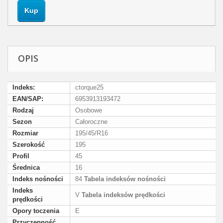
Kup
OPIS
Indeks:
ctorque25
EAN/SAP:
6953913193472
Rodzaj
Osobowe
Sezon
Całoroczne
Rozmiar
195/45/R16
Szerokość
195
Profil
45
Średnica
16
Indeks nośności
84
Tabela indeksów nośności
Indeks
V
Tabela indeksów prędkości
prędkości
Opory toczenia
E
Przyczepność