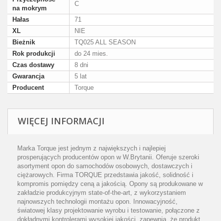
C
na mokrym
Hałas
71
XL
NIE
Bieżnik
TQ025 ALL SEASON
Rok produkcji
do 24 mies.
Czas dostawy
8 dni
Gwarancja
5 lat
Producent
Torque
WIĘCEJ INFORMACJI
Marka Torque jest jednym z największych i najlepiej
prosperujących producentów opon w W.Brytanii. Oferuje szeroki
asortyment opon do samochodów osobowych, dostawczych i
ciężarowych. Firma TORQUE przedstawia jakość, solidność i
kompromis pomiędzy ceną a jakością. Opony są produkowane w
zakładzie produkcyjnym state-of-the-art, z wykorzystaniem
najnowszych technologii montażu opon. Innowacyjność,
światowej klasy projektowanie wyrobu i testowanie, połączone z
dokładnymi kontrolerami wysokiej jakości, zapewnia, że produkt