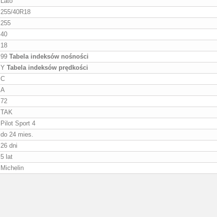
Lato
255/40R18
255
40
18
99
Tabela indeksów nośności
Y
Tabela indeksów prędkości
C
A
72
TAK
Pilot Sport 4
do 24 mies.
26 dni
5 lat
Michelin