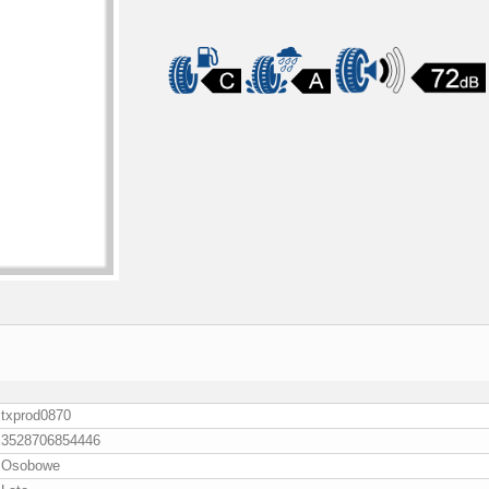
txprod0870
3528706854446
Osobowe