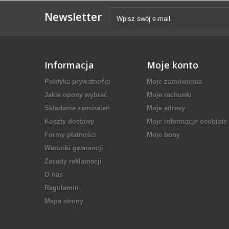
Newsletter
Informacja
Moje konto
Polityka prywatności
Moje zamówienia
Jakie opony wybrać
Moje rachunki
Składanie zamówień
Moje adresy
Koszty dostawy
Moje informacje osobiste
Formy płatności
Moje bony
Warunki gwarancji
Zasady reklamacji
O nas
Regulamin
Mapa strony