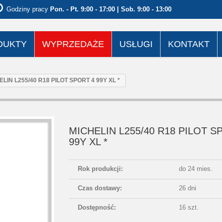
Godziny pracy
Pon. - Pt. 9:00 - 17:00 | Sob. 9:00 - 13:00
DUKTY
WYPRZEDAŻE
USŁUGI
KONTAKT
LIN L255/40 R18 PILOT SPORT 4 99Y XL *
MICHELIN L255/40 R18 PILOT S
99Y XL *
Rok produkcji:
do 24 mies.
Czas dostawy:
26 dni
Dostępność:
16 szt.