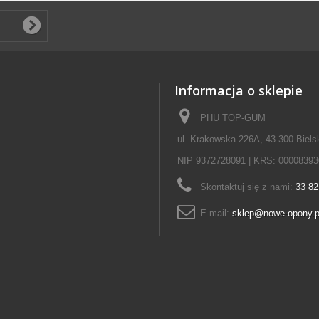
Informacja o sklepie
PHU TOP-GUM
ul. Krakowska 226A, 43-300 Biels
NIP 9372728091 | KRS: 00008393
Skontaktuj się z nami:
33 82
E-mail:
sklep@nowe-opony.p