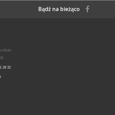
Bądź na bieżąco
ko-Biała
06
1 28 32
l