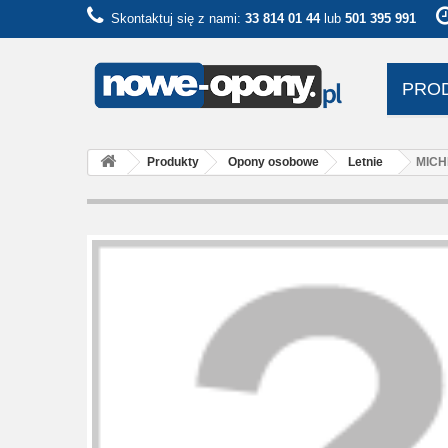
Skontaktuj się z nami:
33 814 01 44
lub
501 395 991
PRO
Produkty
Opony osobowe
Letnie
MICHE