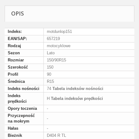
OPIS
Indeks:
motdunlop151
EAN/SAP:
657219
Rodzaj
motocyklowe
Sezon
Lato
Rozmiar
150/90R15
Szerokość
150
Profil
90
Średnica
R15
Indeks nośności
74
Tabela indeksów nośności
Indeks
H
Tabela indeksów prędkości
prędkości
Opory toczenia
-
Przyczepność
-
na mokrym
Hałas
-
Bieżnik
D404 R TL