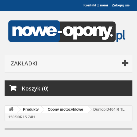
Kontakt z nami
Zaloguj się
ZAKŁADKI
Koszyk (0)
Produkty
Opony motocyklowe
Dunlop D404 R TL
150/90R15 74H