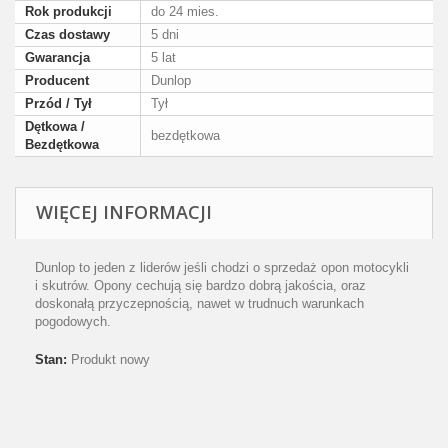
Rok produkcji
do 24 mies.
Czas dostawy
5 dni
Gwarancja
5 lat
Producent
Dunlop
Przód / Tył
Tył
Dętkowa /
bezdętkowa
Bezdętkowa
WIĘCEJ INFORMACJI
Dunlop to jeden z liderów jeśli chodzi o sprzedaż opon motocykli
i skutrów. Opony cechują się bardzo dobrą jakościa, oraz
doskonałą przyczepnością, nawet w trudnuch warunkach
pogodowych.
Stan:
Produkt nowy