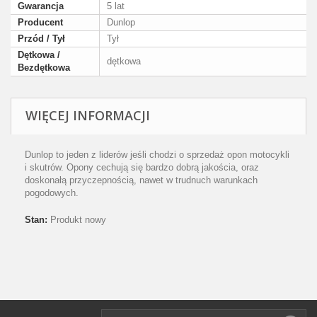
Gwarancja
5 lat
Producent
Dunlop
Przód / Tył
Tył
Dętkowa /
dętkowa
Bezdętkowa
WIĘCEJ INFORMACJI
Dunlop to jeden z liderów jeśli chodzi o sprzedaż opon motocykli
i skutrów. Opony cechują się bardzo dobrą jakościa, oraz
doskonałą przyczepnością, nawet w trudnuch warunkach
pogodowych.
Stan:
Produkt nowy