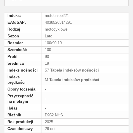
Indeks:
motdunlop221
EAN/SAP:
4038526314291
Rodzaj
motocyklowe
Sezon
Lato
Rozmiar
100/90-19
Szerokość
100
Profil
90
Średnica
19
Indeks nośności
57
Tabela indeksów nośności
Indeks
M
Tabela indeksów prędkości
prędkości
Opory toczenia
-
Przyczepność
-
na mokrym
Hałas
-
Bieżnik
D952 NHS
Rok produkcji
2025
Czas dostawy
26 dni