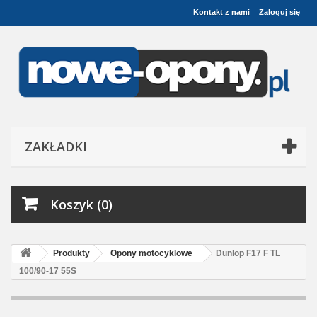
Kontakt z nami
Zaloguj się
ZAKŁADKI
Koszyk (0)
Produkty
Opony motocyklowe
Dunlop F17 F TL
100/90-17 55S