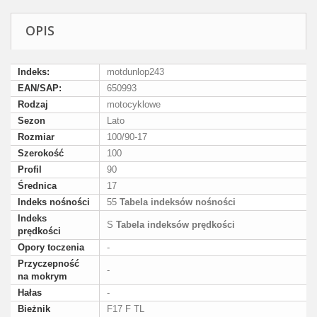
OPIS
Indeks:
motdunlop243
EAN/SAP:
650993
Rodzaj
motocyklowe
Sezon
Lato
Rozmiar
100/90-17
Szerokość
100
Profil
90
Średnica
17
Indeks nośności
55
Tabela indeksów nośności
Indeks
S
Tabela indeksów prędkości
prędkości
Opory toczenia
-
Przyczepność
-
na mokrym
Hałas
-
Bieżnik
F17 F TL