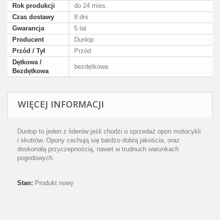
Rok produkcji
do 24 mies.
Czas dostawy
8 dni
Gwarancja
5 lat
Producent
Dunlop
Przód / Tył
Przód
Dętkowa /
bezdętkowa
Bezdętkowa
WIĘCEJ INFORMACJI
Dunlop to jeden z liderów jeśli chodzi o sprzedaż opon motocykli
i skutrów. Opony cechują się bardzo dobrą jakościa, oraz
doskonałą przyczepnością, nawet w trudnuch warunkach
pogodowych.
Stan:
Produkt nowy