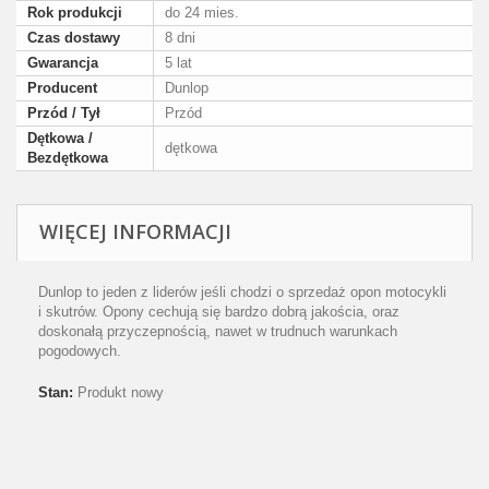
Rok produkcji
do 24 mies.
Czas dostawy
8 dni
Gwarancja
5 lat
Producent
Dunlop
Przód / Tył
Przód
Dętkowa /
dętkowa
Bezdętkowa
WIĘCEJ INFORMACJI
Dunlop to jeden z liderów jeśli chodzi o sprzedaż opon motocykli
i skutrów. Opony cechują się bardzo dobrą jakościa, oraz
doskonałą przyczepnością, nawet w trudnuch warunkach
pogodowych.
Stan:
Produkt nowy