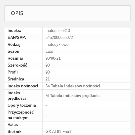
OPIS
Indeks:
motdunlop310
EAN/SAP:
5452000665072
Rodzaj
motocyklowe
Sezon
Lato
Rozmiar
90/90-21
Szerokość
90
Profil
90
Średnica
21
Indeks nośności
54
Tabela indeksów nośności
Indeks
M
Tabela indeksów prędkości
prędkości
Opory toczenia
-
Przyczepność
-
na mokrym
Hałas
-
Bieżnik
GX AT81 Front