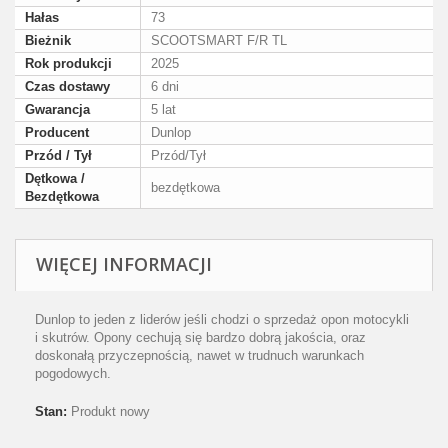
Hałas
73
Bieżnik
SCOOTSMART F/R TL
Rok produkcji
2025
Czas dostawy
6 dni
Gwarancja
5 lat
Producent
Dunlop
Przód / Tył
Przód/Tył
Dętkowa /
bezdętkowa
Bezdętkowa
WIĘCEJ INFORMACJI
Dunlop to jeden z liderów jeśli chodzi o sprzedaż opon motocykli
i skutrów. Opony cechują się bardzo dobrą jakościa, oraz
doskonałą przyczepnością, nawet w trudnuch warunkach
pogodowych.
Stan:
Produkt nowy