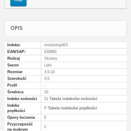
OPIS
Indeks:
motdunlop453
EAN/SAP:
630960
Rodzaj
Skutery
Sezon
Lato
Rozmiar
3.5-10
Szerokość
3.5
Profil
-
Średnica
10
Indeks nośności
51
Tabela indeksów nośności
Indeks
P
Tabela indeksów prędkości
prędkości
Opory toczenia
E
Przyczepność
C
na mokrym