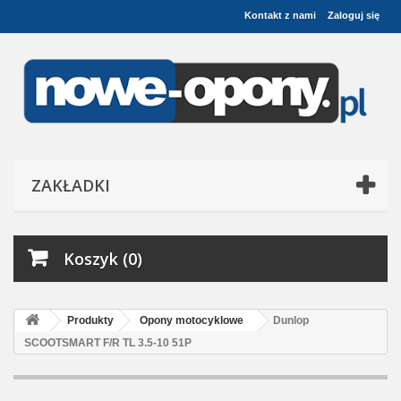
Kontakt z nami
Zaloguj się
ZAKŁADKI
Koszyk (0)
Produkty
Opony motocyklowe
Dunlop
SCOOTSMART F/R TL 3.5-10 51P