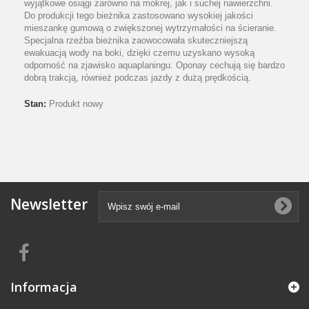
wyjątkowe osiągi zarówno na mokrej, jak i suchej nawierzchni.
Do produkcji tego bieżnika zastosowano wysokiej jakości
mieszankę gumową o zwiększonej wytrzymałości na ścieranie.
Specjalna rzeźba bieżnika zaowocowała skuteczniejszą
ewakuacją wody na boki, dzięki czemu uzyskano wysoką
odporność na zjawisko aquaplaningu. Oponay cechują się bardzo
dobrą trakcją, również podczas jazdy z dużą prędkością.
Stan:
Produkt nowy
Newsletter
Informacja