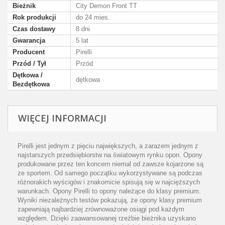
Bieżnik
City Demon Front TT
Rok produkcji
do 24 mies.
Czas dostawy
8 dni
Gwarancja
5 lat
Producent
Pirelli
Przód / Tył
Przód
Dętkowa /
dętkowa
Bezdętkowa
WIĘCEJ INFORMACJI
Pirelli jest jednym z pięciu największych, a zarazem jednym z
najstarszych przedsiębiorstw na światowym rynku opon. Opony
produkowane przez ten koncern niemal od zawsze kojarzone są
ze sportem. Od samego początku wykorzystywane są podczas
różnorakich wyścigów i znakomicie spisują się w najcięższych
warunkach. Opony Pirelli to opony należące do klasy premium.
Wyniki niezależnych testów pokazują, że opony klasy premium
zapewniają najbardziej zrównoważone osiągi pod każdym
względem. Dzięki zaawansowanej rzeźbie bieżnika uzyskano