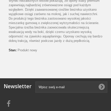
Wyniki niezależnych testów pokazują, że opony klasy premium
zapewniają najbardziej zrównoważone osiągi pod każdym
względem. Dzięki zaawansowanej rzeźbie bieżnika uzyskano
wyjątkowe osiągi zarówno na mokrej, jak i suchej nawierzchni.
Do produkcji tego bieżnika zastosowano wysokiej jakości
mieszankę gumową o zwiększonej wytrzymałości na ścieranie.
Specjalna rzeźba bieżnika zaowocowała skuteczniejszą
ewakuacją wody na boki, dzięki czemu uzyskano wysoką
odporność na zjawisko aquaplaningu. Oponay cechują się bardzo
dobrą trakcją, również podczas jazdy z dużą prędkością.
Stan:
Produkt nowy
Newsletter