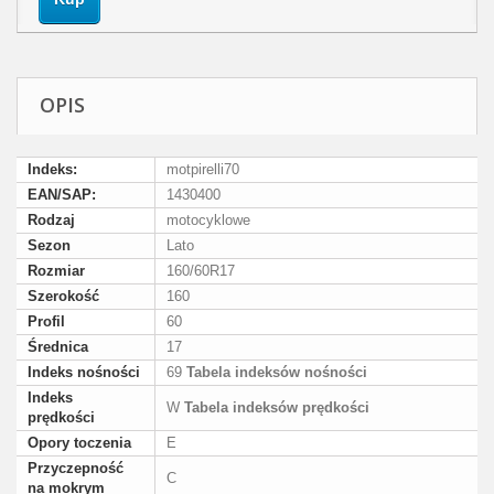
OPIS
Indeks:
motpirelli70
EAN/SAP:
1430400
Rodzaj
motocyklowe
Sezon
Lato
Rozmiar
160/60R17
Szerokość
160
Profil
60
Średnica
17
Indeks nośności
69
Tabela indeksów nośności
Indeks
W
Tabela indeksów prędkości
prędkości
Opory toczenia
E
Przyczepność
C
na mokrym