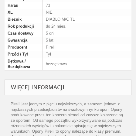
Hałas
73
XL
NIE
Bieżnik
DIABLO M/C TL
Rok produkcji
do 24 mies.
Czas dostawy
5 dni
Gwarancja
5 lat
Producent
Pirelli
Przód / Tył
Tył
Dętkowa /
bezdętkowa
Bezdętkowa
WIĘCEJ INFORMACJI
Pirelli jest jednym z pięciu największych, a zarazem jednym z
najstarszych przedsiębiorstw na światowym rynku opon. Opony
produkowane przez ten koncern niemal od zawsze kojarzone są
ze sportem. Od samego początku wykorzystywane są podczas
różnorakich wyścigów i znakomicie spisują się w najcięższych
warunkach. Opony Pirelli to opony należące do klasy premium.