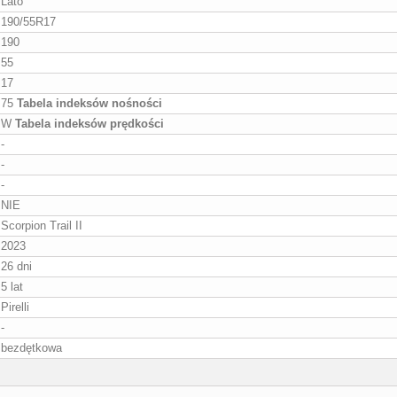
Lato
190/55R17
190
55
17
75
Tabela indeksów nośności
W
Tabela indeksów prędkości
-
-
-
NIE
Scorpion Trail II
2023
26 dni
5 lat
Pirelli
-
bezdętkowa