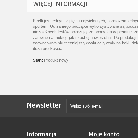
WIĘCEJ INFORMACJI
Pirelli jest jednym z pięciu największych, a zarazem je
sportem. Od samego początku wykorzystywane są podczas 
niezależnych testów pokazują, że opony klasy premium z
zarówno na mokrej, jak i suchej nawierzchni. Do produkcj
zaowocowała skuteczniejszą ewakuacją wody na boki, dzi
dużą prędkością.
Stan:
Produkt nowy
Newsletter
Informacja
Moje konto