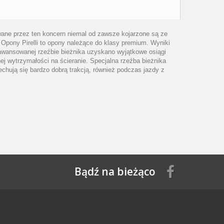
wane przez ten koncern niemal od zawsze kojarzone są ze
pony Pirelli to opony należące do klasy premium. Wyniki
awansowanej rzeźbie bieżnika uzyskano wyjątkowe osiągi
j wytrzymałości na ścieranie. Specjalna rzeźba bieżnika
ują się bardzo dobrą trakcją, również podczas jazdy z
Bądź na bieżąco