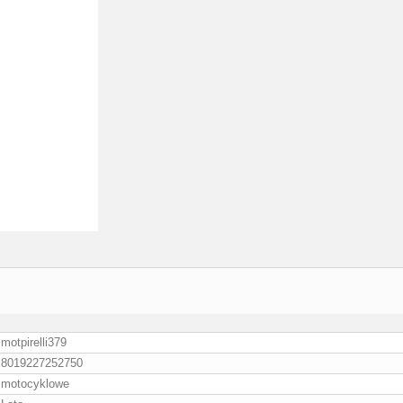
motpirelli379
8019227252750
motocyklowe