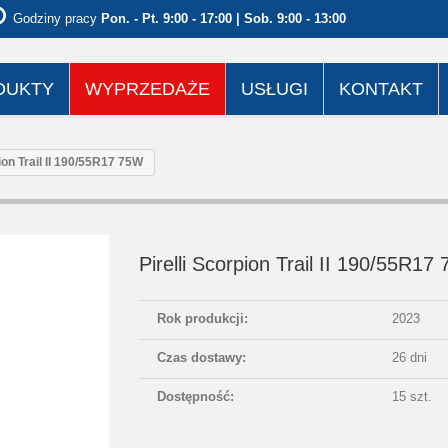
Godziny pracy
Pon. - Pt. 9:00 - 17:00 | Sob. 9:00 - 13:00
DUKTY
WYPRZEDAŻE
USŁUGI
KONTAKT
pion Trail II 190/55R17 75W
Pirelli Scorpion Trail II 190/55R17
Rok produkcji:
2023
Czas dostawy:
26 dni
Dostępność:
15 szt.