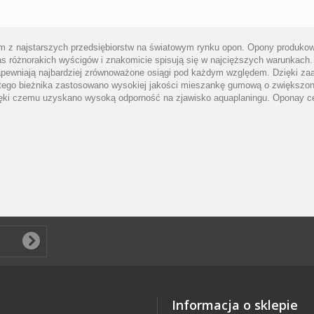
dnym z najstarszych przedsiębiorstw na światowym rynku opon. Opony produko
różnorakich wyścigów i znakomicie spisują się w najcięższych warunkach. O
apewniają najbardziej zrównoważone osiągi pod każdym względem. Dzięki za
i tego bieżnika zastosowano wysokiej jakości mieszankę gumową o zwiększone
ęki czemu uzyskano wysoką odporność na zjawisko aquaplaningu. Oponay cech
Informacja o sklepie