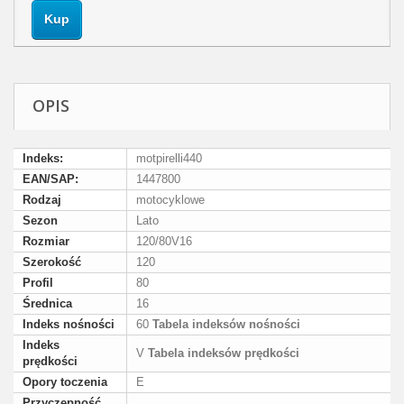
Kup
OPIS
Indeks:
motpirelli440
EAN/SAP:
1447800
Rodzaj
motocyklowe
Sezon
Lato
Rozmiar
120/80V16
Szerokość
120
Profil
80
Średnica
16
Indeks nośności
60
Tabela indeksów nośności
Indeks
V
Tabela indeksów prędkości
prędkości
Opory toczenia
E
Przyczepność