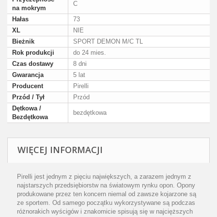
C
na mokrym
Hałas
73
XL
NIE
Bieżnik
SPORT DEMON M/C TL
Rok produkcji
do 24 mies.
Czas dostawy
8 dni
Gwarancja
5 lat
Producent
Pirelli
Przód / Tył
Przód
Dętkowa /
bezdętkowa
Bezdętkowa
WIĘCEJ INFORMACJI
Pirelli jest jednym z pięciu największych, a zarazem jednym z
najstarszych przedsiębiorstw na światowym rynku opon. Opony
produkowane przez ten koncern niemal od zawsze kojarzone są
ze sportem. Od samego początku wykorzystywane są podczas
różnorakich wyścigów i znakomicie spisują się w najcięższych