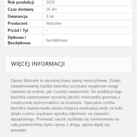
Rok produkcji
2024
Czas dostawy
26 dni
Gwarancja
5 lat
Producent
Metzeler
Przód / Tył
-
Dętkowa /
bezdętkowa
Bezdętkowa
WIĘCEJ INFORMACJI
Opony Metzeler to wysokiej klasy opony motocyklowe. Dzięki
zaawansowanej rzeźbie bieżnika uzyskano wyjątkowe osiągi
zarówno na mokrej, jak i suchej nawierzchni. Do produkcji tego
bieżnika zastosowano wysokiej jakości mieszankę gumową o
zwiększonej wytrzymałości na ścieranie. Specjalna rzeźba
bieżnika zaowocowała skuteczniejszą ewakuacją wody na boki,
dzięki czemu uzyskano wysoką odporność na zjawisko
aquaplaningu. Ponieważ nacisk rozkłada się równomiernie na
całą powierzchnię styku opony z drogą, opona lepiej się
prowadzi.