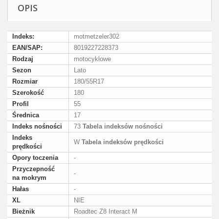
OPIS
Indeks:
motmetzeler302
EAN/SAP:
8019227228373
Rodzaj
motocyklowe
Sezon
Lato
Rozmiar
180/55R17
Szerokość
180
Profil
55
Średnica
17
Indeks nośności
73
Tabela indeksów nośności
Indeks
W
Tabela indeksów prędkości
prędkości
Opory toczenia
-
Przyczepność
-
na mokrym
Hałas
-
XL
NIE
Bieżnik
Roadtec Z8 Interact M