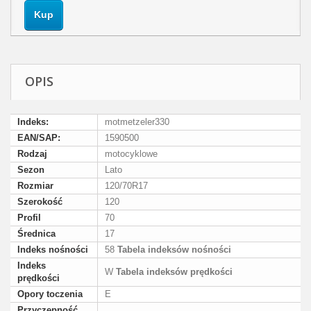
Kup
OPIS
Indeks:
motmetzeler330
EAN/SAP:
1590500
Rodzaj
motocyklowe
Sezon
Lato
Rozmiar
120/70R17
Szerokość
120
Profil
70
Średnica
17
Indeks nośności
58
Tabela indeksów nośności
Indeks
W
Tabela indeksów prędkości
prędkości
Opory toczenia
E
Przyczepność