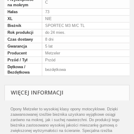
C
na mokrym
Hałas
73
XL
NIE
Bieżnik
SPORTEC M3 M/C TL
Rok produkcji
do 24 mies.
Czas dostawy
8 dni
Gwarancja
5 lat
Producent
Metzeler
Przód / Tył
Przód
Dętkowa /
bezdętkowa
Bezdętkowa
WIĘCEJ INFORMACJI
Opony Metzeler to wysokiej klasy opony motocyklowe. Dzięki
zaawansowanej rzeźbie bieżnika uzyskano wyjątkowe osiągi
zarówno na mokrej, jak i suchej nawierzchni. Do produkcji tego
bieżnika zastosowano wysokiej jakości mieszankę gumową o
zwiększonej wytrzymałości na ścieranie. Specjalna rzeźba