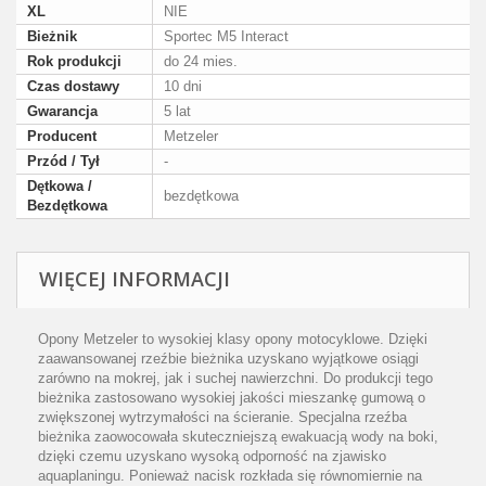
XL
NIE
Bieżnik
Sportec M5 Interact
Rok produkcji
do 24 mies.
Czas dostawy
10 dni
Gwarancja
5 lat
Producent
Metzeler
Przód / Tył
-
Dętkowa /
bezdętkowa
Bezdętkowa
WIĘCEJ INFORMACJI
Opony Metzeler to wysokiej klasy opony motocyklowe. Dzięki
zaawansowanej rzeźbie bieżnika uzyskano wyjątkowe osiągi
zarówno na mokrej, jak i suchej nawierzchni. Do produkcji tego
bieżnika zastosowano wysokiej jakości mieszankę gumową o
zwiększonej wytrzymałości na ścieranie. Specjalna rzeźba
bieżnika zaowocowała skuteczniejszą ewakuacją wody na boki,
dzięki czemu uzyskano wysoką odporność na zjawisko
aquaplaningu. Ponieważ nacisk rozkłada się równomiernie na