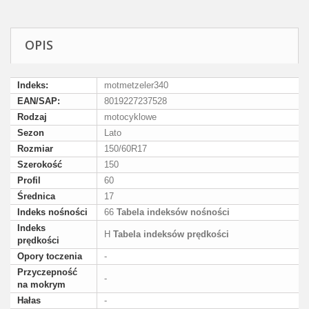
OPIS
Indeks:
motmetzeler340
EAN/SAP:
8019227237528
Rodzaj
motocyklowe
Sezon
Lato
Rozmiar
150/60R17
Szerokość
150
Profil
60
Średnica
17
Indeks nośności
66
Tabela indeksów nośności
Indeks
H
Tabela indeksów prędkości
prędkości
Opory toczenia
-
Przyczepność
-
na mokrym
Hałas
-